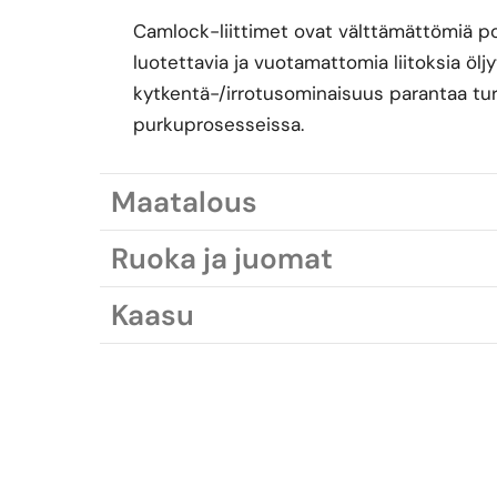
Camlock-liittimet ovat välttämättömiä polt
luotettavia ja vuotamattomia liitoksia öl
kytkentä-/irrotusominaisuus parantaa turv
purkuprosesseissa.
Maatalous
Ruoka ja juomat
Kaasu