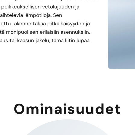
aa poikkeuksellisen vetolujuuden ja
aihtelevia lämpötiloja. Sen
ttu rakenne takaa pitkäikäisyyden ja
tä monipuolisen erilaisiin asennuksiin.
s tai kaasun jakelu, tämä liitin lupaa
Ominaisuudet