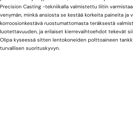
Precision Casting -tekniikalla valmistettu liitin varmist
venymän, minkä ansiosta se kestää korkeita paineita ja v
korroosionkestävä ruostumattomasta teräksestä valmiste
luotettavuuden, ja erilaiset kierrevaihtoehdot tekevät sii
Olipa kyseessä sitten lentokoneiden polttoaineen tankkau
turvallisen suorituskyvyn.