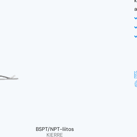
k
a
BSPT/NPT-liitos
KIERRE