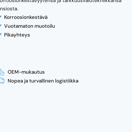
orroosionkestävyytensä ja tarkkuusvalutekniikkansa
nsiosta.
Korroosionkestävä
Vuotamaton muotoilu
Pikayhteys
OEM-mukautus
Nopea ja turvallinen logistiikka