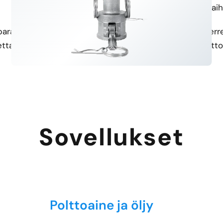
Tarkkuusvalu
Useita säikeitä koskevia vai
a parannetun mittatarkkuuden
Yhteensopiva useiden kierre
tettavuuden saavuttamiseksi.
mikä mahdollistaa saumattom
Sovellukset
Polttoaine ja öljy