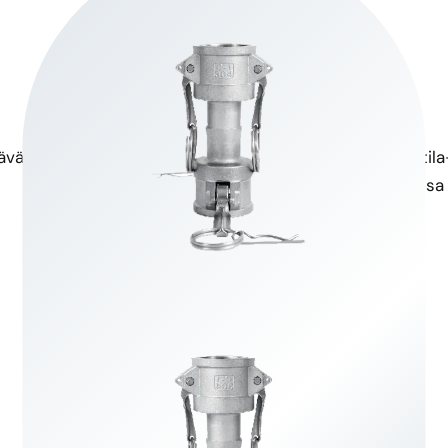
Korkea vetolujuus
Lämpötilan sietokyky
vää rasitusta, joten se sopii
Toimii tehokkaasti lämpötila
korkeapainesovelluksiin.
monipuolisuuden erilaisissa