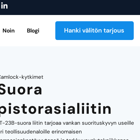
I
istus
Tutustu luetteloomme!
Tilauksesta valmistettujen 
c
o
n
-
Hanki välitön tarjous
Noin
Blogi
l
i
n
k
e
d
i
Camlock-kytkimet
n
Suora
pistorasialiitin
T-23B-suora liitin tarjoaa vankan suorituskyvyn useille
ri teollisuudenaloille erinomaisen