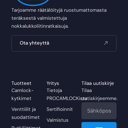
Tarjoamme räätälöityjä ruostumattomasta
teräksestä valmistettuja
nokkalukkoliitinratkaisuja.
Ota yhteyttä
Tuotteet
Yritys
Tilaa uutiskirje
Camlock-
Tietoja
Tilaa
kytkimet
PROCAMLOCKista
uutiskirjeemme.
Sähköposti
Venttiilit ja
Sertifioinnit
suodattimet
Valmistus
Enviar
Putkiliittimet