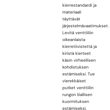
kierrestandardi ja
materiaali
täyttävät
järjestelmävaatimukset.
Levitä venttiiliin
oikeanlaista
kierretiivistettä ja
kiristä kierteet
käsin virheellisen
kohdistuksen
estämiseksi. Tue
vierekkäiset
putket venttiilin
rungon liiallisen
kuormituksen
estämiseksi.