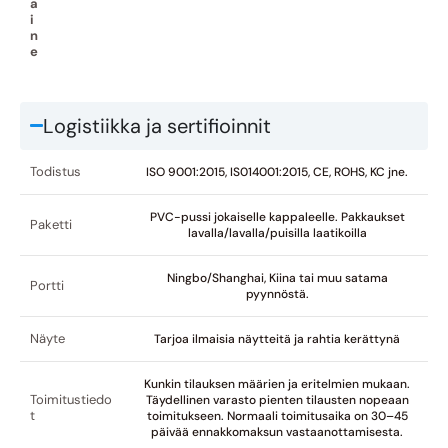
a
i
n
e
Logistiikka ja sertifioinnit
Todistus
ISO 9001:2015, IS014001:2015, CE, ROHS, KC jne.
PVC-pussi jokaiselle kappaleelle. Pakkaukset
Paketti
lavalla/lavalla/puisilla laatikoilla
Ningbo/Shanghai, Kiina tai muu satama
Portti
pyynnöstä.
Näyte
Tarjoa ilmaisia näytteitä ja rahtia kerättynä
Kunkin tilauksen määrien ja eritelmien mukaan.
Toimitustiedo
Täydellinen varasto pienten tilausten nopeaan
t
toimitukseen. Normaali toimitusaika on 30–45
päivää ennakkomaksun vastaanottamisesta.