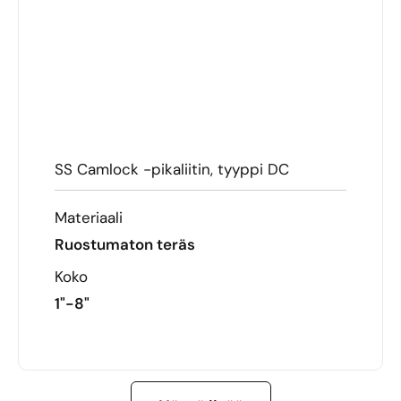
SS Camlock -pikaliitin, tyyppi DC
Materiaali
Ruostumaton teräs
Koko
1"-8"
LUE LISÄÄ