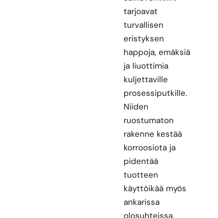
tarjoavat
turvallisen
eristyksen
happoja, emäksiä
ja liuottimia
kuljettaville
prosessiputkille.
Niiden
ruostumaton
rakenne kestää
korroosiota ja
pidentää
tuotteen
käyttöikää myös
ankarissa
olosuhteissa.