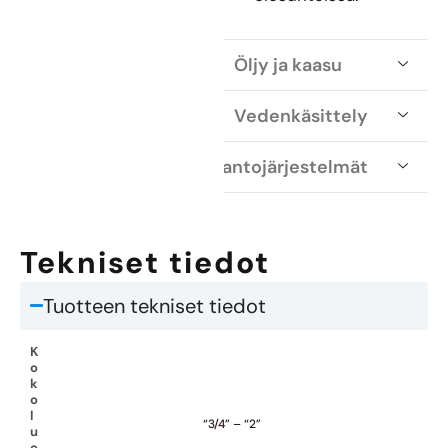
Öljy ja kaasu
Vedenkäsittely
Sähköntuotantojärjestelmät
Tekniset tiedot
Tuotteen tekniset tiedot
K
o
k
o
l
“3/4” – “2”
u
o