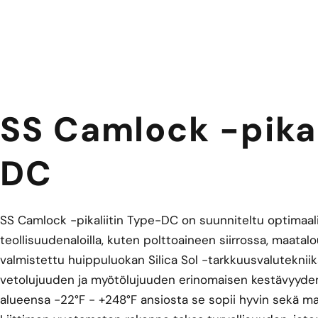
SS Camlock -pikal
DC
SS Camlock -pikaliitin Type-DC on suunniteltu optimaali
teollisuudenaloilla, kuten polttoaineen siirrossa, maatal
valmistettu huippuluokan Silica Sol -tarkkuusvalutekniika
vetolujuuden ja myötölujuuden erinomaisen kestävyyden
alueensa -22°F - +248°F ansiosta se sopii hyvin sekä mata