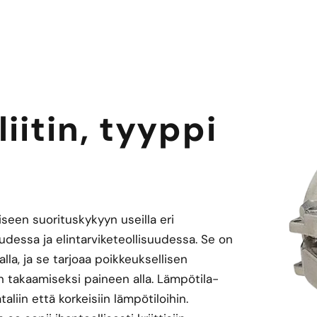
iitin, tyyppi
seen suorituskykyyn useilla eri
oudessa ja elintarviketeollisuudessa. Se on
lla, ja se tarjoaa poikkeuksellisen
 takaamiseksi paineen alla. Lämpötila-
liin että korkeisiin lämpötiloihin.