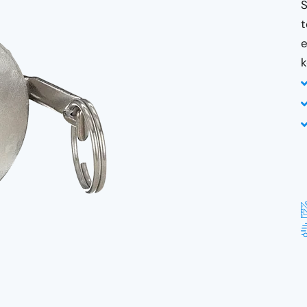
S
t
e
k