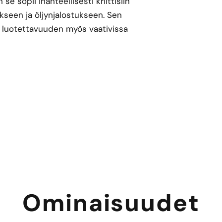
e sopii ihanteellisesti kriittisiin
kseen ja öljynjalostukseen. Sen
n luotettavuuden myös vaativissa
Ominaisuudet