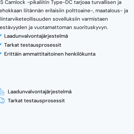
S Camlock -pikaliitin Type-DC tarjoaa turvallisen ja
ehokkaan liitännän erilaisiin polttoaine-, maatalous- ja
lintarviketeollisuuden sovelluksiin varmistaen
estävyyden ja vuotamattoman suorituskyvyn.
Laadunvalvontajärjestelmä
Tarkat testausprosessit
Erittäin ammattitaitoinen henkilökunta
Laadunvalvontajärjestelmä
Tarkat testausprosessit