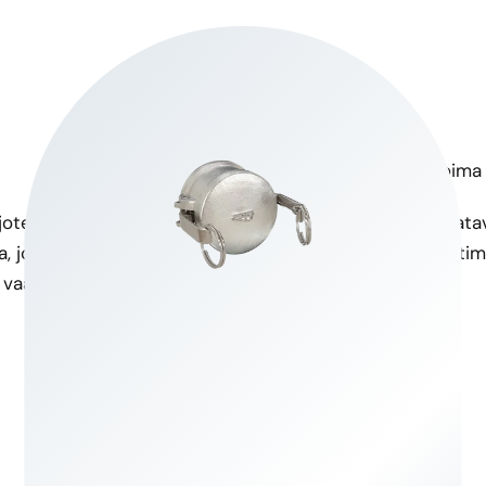
Korkea vetolujuus
Monipuolinen kokovalikoima
oten se on poikkeuksellisen
TYPE DC -kytkintä on saatavi
, joten se sopii täydellisesti
monenlaisiin putkistovaati
vaativiin käyttötarkoituksiin.
järjestelmien välillä.