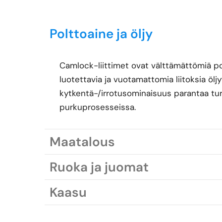
Polttoaine ja öljy
Camlock-liittimet ovat välttämättömiä polt
luotettavia ja vuotamattomia liitoksia öl
kytkentä-/irrotusominaisuus parantaa turv
purkuprosesseissa.
Maatalous
Ruoka ja juomat
Kaasu