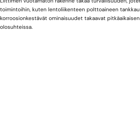
Liittimen vuotamaton rakenne takaa turvallisuuden, joten s
toimintoihin, kuten lentoliikenteen polttoaineen tankkau
korroosionkestävät ominaisuudet takaavat pitkäaikaise
olosuhteissa.