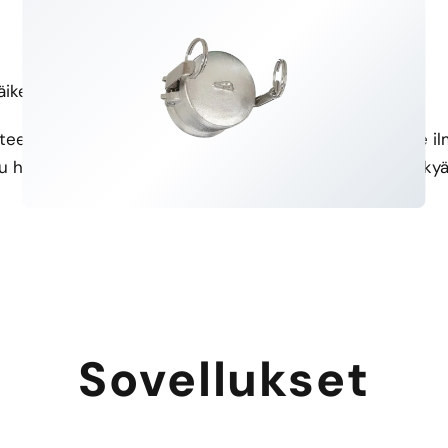
äikeitä koskevia vaihtoehtoja
Ilmainen näyte saatavilla
hteensopiva TYPE DC -kytkin
Koe laatu itse! Tarjoamme ilm
u helposti olemassa olevaan
DC -kytkimen suorituskykyä j
putkistoinfrastruktuuriin.
Sovellukset