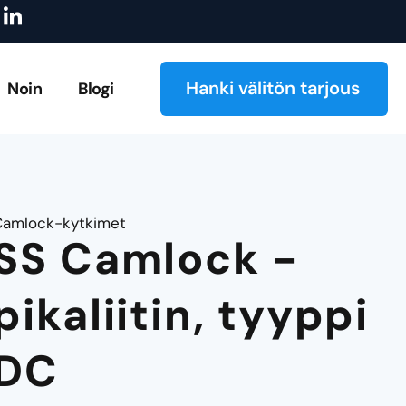
I
istus
Tutustu luetteloomme!
Tilauksesta valmistettujen 
c
o
n
-
Hanki välitön tarjous
Noin
Blogi
l
i
n
k
e
d
i
Camlock-kytkimet
n
SS Camlock -
pikaliitin, tyyppi
DC