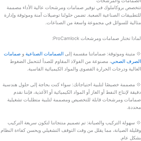
الصمامات والمرشحات
تتخصص بروكاملوك في توفير صمامات ومرشحات عالية الأداء مصممة
للتطبيقات الصناعية الصعبة. تضمن حلولنا توصيلات آمنة وموثوقة وإدارة
مثالية للسوائل في مجموعة واسعة من الصناعات.
لماذا تختار صمامات ومرشحات ProCamlock:
💠 متينة وموثوقة: صماماتنا مقسمة إلى
الصمامات الصناعية
و
صمامات
الصرف الصحي
، مصنوعة من الفولاذ المقاوم للصدأ لتتحمل الضغوط
العالية ودرجات الحرارة القصوى والمواد الكيميائية القاسية.
💠 مصممة خصيصًا لتلبية احتياجاتك: سواء كنت بحاجة إلى حلول هندسية
دقيقة لإنتاج النفط أو الغاز أو المواد الكيميائية أو الأغذية، فإننا نقدم
صمامات ومرشحات قابلة للتخصيص ومصممة لتلبية متطلبات تشغيلية
محددة.
💠 سهولة التركيب والصيانة: تم تصميم منتجاتنا لتكون سريعة التركيب
وقليلة الصيانة، مما يقلل من وقت التوقف التشغيلي ويحسن كفاءة النظام
بشكل عام.