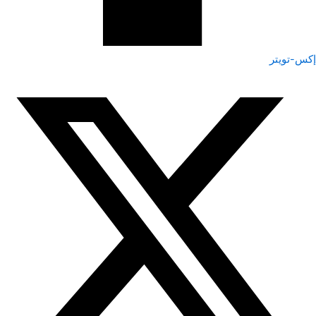
إكس-تويتر