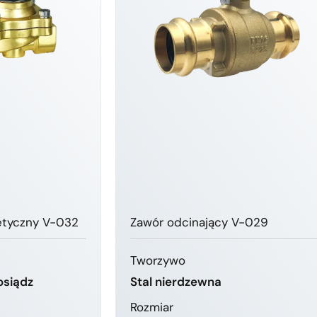
etyczny V-032
Zawór odcinający V-029
Tworzywo
osiądz
Stal nierdzewna
Rozmiar