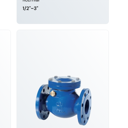
1/2"~3"
DOWIEDZ SIĘ WIĘCEJ