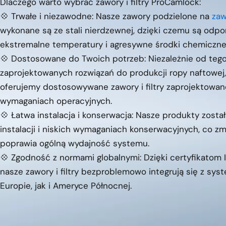
Dlaczego warto wybrać zawory i filtry ProCamlock:
💠 Trwałe i niezawodne: Nasze zawory podzielone na
zaw
wykonane są ze stali nierdzewnej, dzięki czemu są odpor
ekstremalne temperatury i agresywne środki chemiczne
💠 Dostosowane do Twoich potrzeb: Niezależnie od tego
zaprojektowanych rozwiązań do produkcji ropy naftowej,
oferujemy dostosowywane zawory i filtry zaprojektowan
wymaganiach operacyjnych.
💠 Łatwa instalacja i konserwacja: Nasze produkty zosta
instalacji i niskich wymaganiach konserwacyjnych, co zm
poprawia ogólną wydajność systemu.
💠 Zgodność z normami globalnymi: Dzięki certyfikatom I
nasze zawory i filtry bezproblemowo integrują się z s
Europie, jak i Ameryce Północnej.