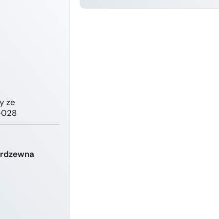
DOWIEDZ SIĘ WIĘCEJ
y ze
-028
ierdzewna