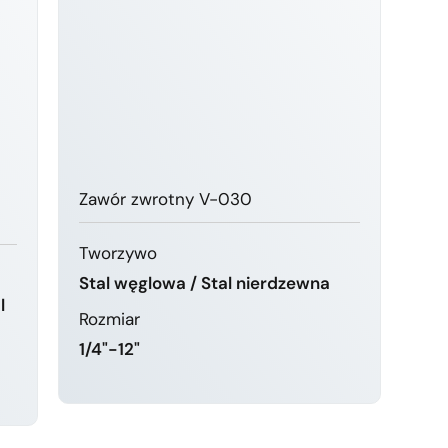
Zawór zwrotny V-030
Tworzywo
Stal węglowa / Stal nierdzewna
l
Rozmiar
1/4"-12"
DOWIEDZ SIĘ WIĘCEJ