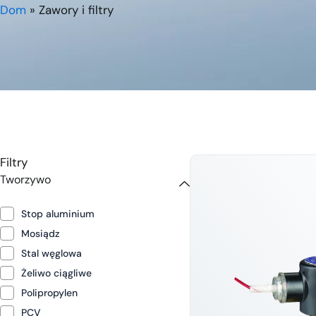
Dom
»
Zawory i filtry
Filtry
Tworzywo
Stop aluminium
Mosiądz
Stal węglowa
Żeliwo ciągliwe
Polipropylen
PCV