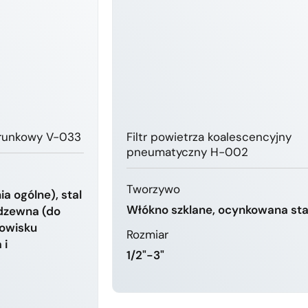
erunkowy V-033
Filtr powietrza koalescencyjny
pneumatyczny H-002
Tworzywo
a ogólne), stal
Włókno szklane, ocynkowana sta
rdzewna (do
owisku
Rozmiar
 i
1/2"-3"
DOWIEDZ SIĘ WIĘCEJ