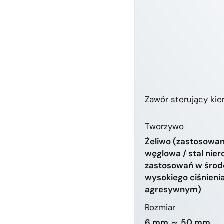
Zawór sterujący ki
Tworzywo
Żeliwo (zastosowani
węglowa / stal nie
zastosowań w środ
wysokiego ciśnienia
agresywnym)
Rozmiar
6 mm ～ 50 mm