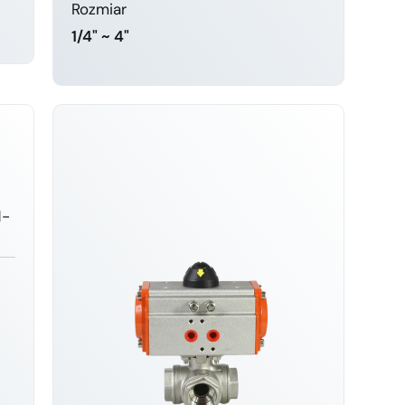
Rozmiar
1/4" ~ 4"
DOWIEDZ SIĘ WIĘCEJ
H-