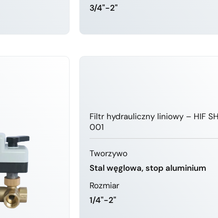
3/4"-2"
Ę WIĘCEJ
DOWIEDZ SIĘ WIĘCEJ
Filtr hydrauliczny liniowy – HIF S
001
Tworzywo
Stal węglowa, stop aluminium
Rozmiar
1/4"-2"