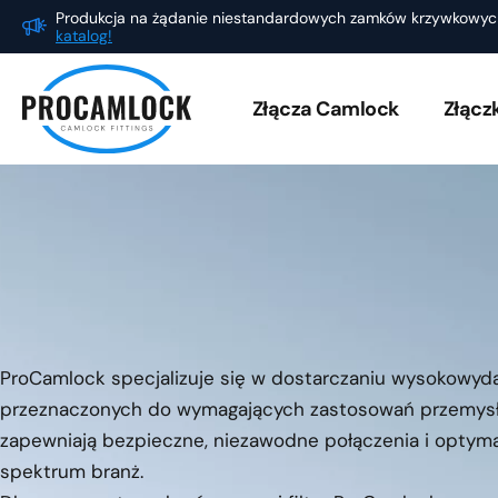
Przejdź
Produkcja na żądanie niestandardowych zamków krzywkowy
katalog!
do
treści
Złącza Camlock
Złącz
ProCamlock specjalizuje się w dostarczaniu wysokowyda
przeznaczonych do wymagających zastosowań przemysł
zapewniają bezpieczne, niezawodne połączenia i optyma
spektrum branż.