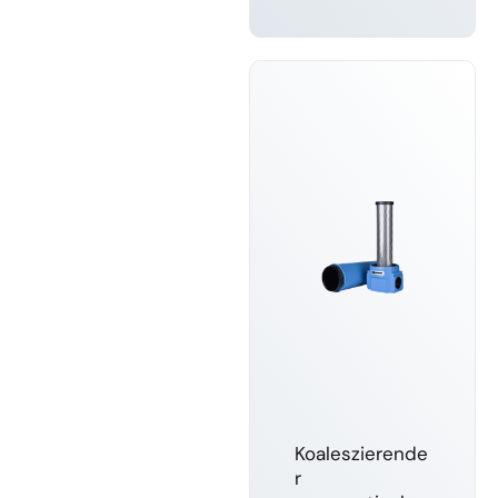
MEHR
ERFAHREN
Koaleszierende
r