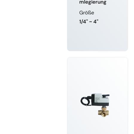
mlegierung
Größe
1/4" ~ 4"
MEHR
ERFAHREN