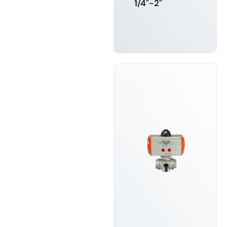
1/4"-2"
MEHR
ERFAHREN