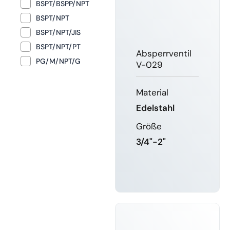
BSPT/BSPP/NPT
BSPT/NPT
BSPT/NPT/JIS
BSPT/NPT/PT
Absperrventil
PG/M/NPT/G
V-029
Material
Edelstahl
Größe
3/4"-2"
MEHR
ERFAHREN