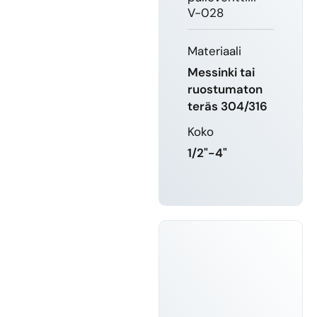
V-028
Materiaali
Messinki tai
ruostumaton
teräs 304/316
Koko
1/2"-4"
LUE LISÄÄ