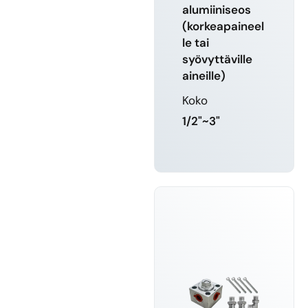
alumiiniseos
(korkeapaineel
le tai
syövyttäville
aineille)
Koko
1/2"~3"
LUE LISÄÄ