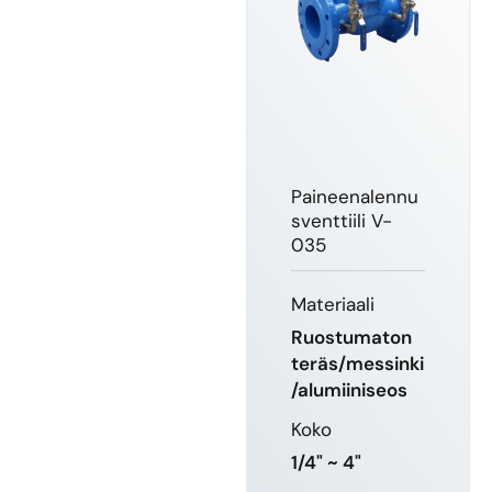
Paineenalennu
sventtiili V-
035
Materiaali
Ruostumaton
teräs/messinki
/alumiiniseos
Koko
1/4" ~ 4"