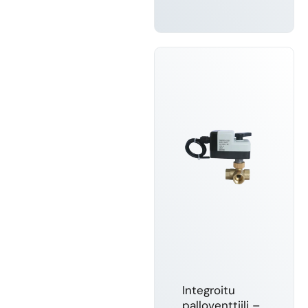
LUE LISÄÄ
Integroitu
palloventtiili –