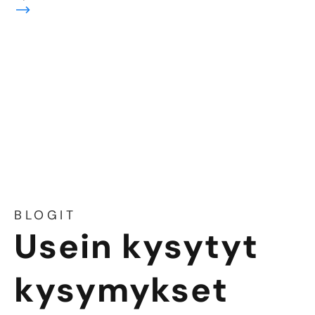
sää
BLOGIT
Usein kysytyt
kysymykset