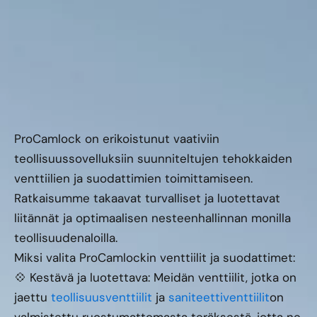
ProCamlock on erikoistunut vaativiin
teollisuussovelluksiin suunniteltujen tehokkaiden
venttiilien ja suodattimien toimittamiseen.
Ratkaisumme takaavat turvalliset ja luotettavat
liitännät ja optimaalisen nesteenhallinnan monilla
teollisuudenaloilla.
Miksi valita ProCamlockin venttiilit ja suodattimet:
💠 Kestävä ja luotettava: Meidän venttiilit, jotka on
jaettu
teollisuusventtiilit
ja
saniteettiventtiilit
on