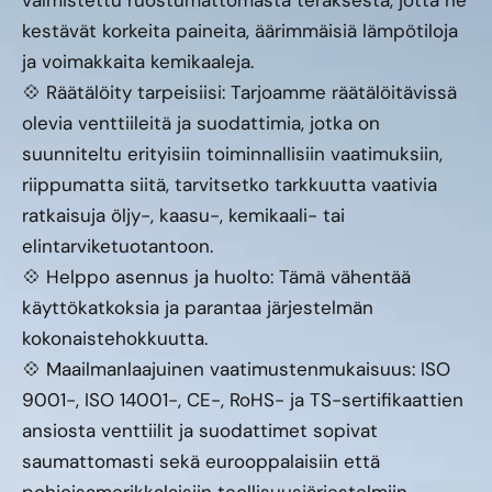
valmistettu ruostumattomasta teräksestä, jotta ne
kestävät korkeita paineita, äärimmäisiä lämpötiloja
ja voimakkaita kemikaaleja.
💠 Räätälöity tarpeisiisi: Tarjoamme räätälöitävissä
olevia venttiileitä ja suodattimia, jotka on
suunniteltu erityisiin toiminnallisiin vaatimuksiin,
riippumatta siitä, tarvitsetko tarkkuutta vaativia
ratkaisuja öljy-, kaasu-, kemikaali- tai
elintarviketuotantoon.
💠 Helppo asennus ja huolto: Tämä vähentää
käyttökatkoksia ja parantaa järjestelmän
kokonaistehokkuutta.
💠 Maailmanlaajuinen vaatimustenmukaisuus: ISO
9001-, ISO 14001-, CE-, RoHS- ja TS-sertifikaattien
ansiosta venttiilit ja suodattimet sopivat
saumattomasti sekä eurooppalaisiin että