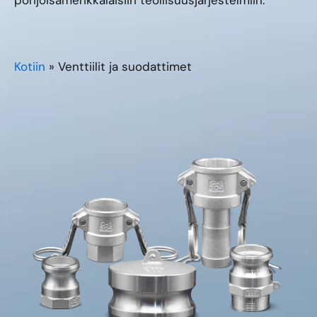
pohjoisamerikkalaisiin teollisuusjärjestelmiin.
Kotiin
»
Venttiilit ja suodattimet