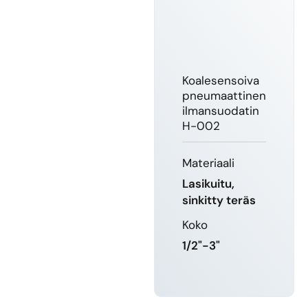
Koalesensoiva
pneumaattinen
ilmansuodatin
H-002
Materiaali
Lasikuitu,
sinkitty teräs
Koko
1/2"-3"
LUE LISÄÄ