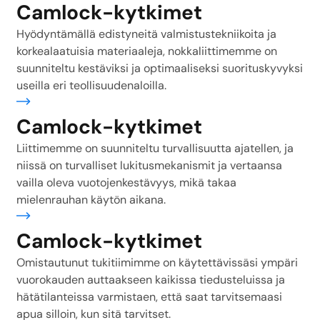
Camlock-kytkimet
Hyödyntämällä edistyneitä valmistustekniikoita ja
korkealaatuisia materiaaleja, nokkaliittimemme on
suunniteltu kestäviksi ja optimaaliseksi suorituskyvyksi
useilla eri teollisuudenaloilla.
sää
Camlock-kytkimet
Liittimemme on suunniteltu turvallisuutta ajatellen, ja
niissä on turvalliset lukitusmekanismit ja vertaansa
vailla oleva vuotojenkestävyys, mikä takaa
mielenrauhan käytön aikana.
sää
Camlock-kytkimet
Omistautunut tukitiimimme on käytettävissäsi ympäri
vuorokauden auttaakseen kaikissa tiedusteluissa ja
hätätilanteissa varmistaen, että saat tarvitsemaasi
apua silloin, kun sitä tarvitset.