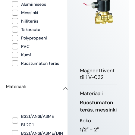
Alumiiniseos
Messinki
hiiliteräs
Takorauta
Polypropeeni
PVC
Kumi
Ruostumaton teräs
Magneettivent
tiili V-032
Materiaali
Materiaali
Ruostumaton
teräs, messinki
BS21/ANSI/ASME
Koko
B1.20.1
1/2" - 2"
BS21/ANSI/ASME/DIN