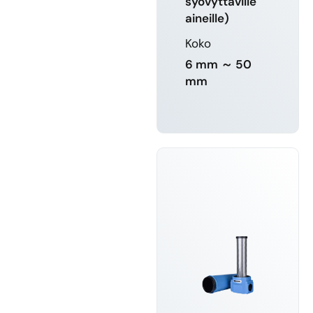
syövyttäville
aineille)
Koko
6 mm ～ 50
mm
LUE LISÄÄ