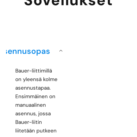
Sovellukset
Asennusopas
Bauer-liittimillä
on yleensä kolme
asennustapaa.
Ensimmäinen on
manuaalinen
asennus, jossa
Bauer-liitin
liitetään putkeen