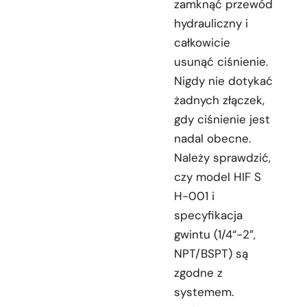
zamknąć przewód
hydrauliczny i
całkowicie
usunąć ciśnienie.
Nigdy nie dotykać
żadnych złączek,
gdy ciśnienie jest
nadal obecne.
Należy sprawdzić,
czy model HIF S
H-001 i
specyfikacja
gwintu (1/4“-2”,
NPT/BSPT) są
zgodne z
systemem.