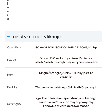
i
e
n
i
e
Logistyka i certyfikacje
Certyfikat
ISO 9001:2015, IS014001:2015, CE, ROHS, KC, itp.
Worek PVC na każdą sztukę. Kartony z
Pakiet
paletą/paleta zewnętrzna/skrzynie drewniane
Ningbo/Szanghaj, Chiny lub inny port na
Port
życzenie.
Próbka
Oferujemy bezpłatne próbki i odbiór przesyłki
Zgodnie z ilościami i specyfikacjami każdego
zamówieniaPełny stan magazynowy, aby
Szczegóły
zapewnić szybką dostawę małych