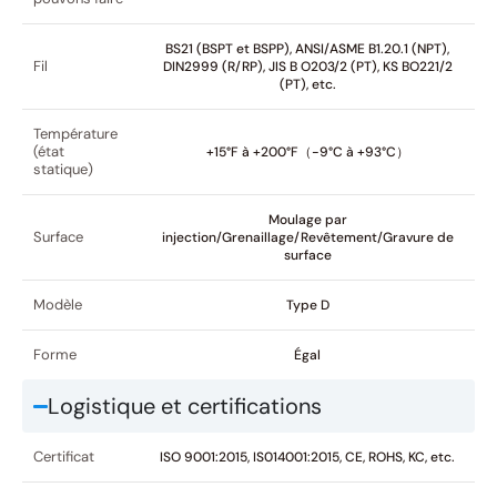
BS21 (BSPT et BSPP), ANSI/ASME B1.20.1 (NPT),
Fil
DIN2999 (R/RP), JIS B O203/2 (PT), KS BO221/2
(PT), etc.
Température
(état
+15°F à +200°F（-9°C à +93°C）
statique)
Moulage par
Surface
injection/Grenaillage/Revêtement/Gravure de
surface
Modèle
Type D
Forme
Égal
Logistique et certifications
Certificat
ISO 9001:2015, IS014001:2015, CE, ROHS, KC, etc.