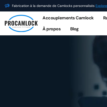
Aller
Fabrication à la demande de Camlocks personnalisés
Explore
au
contenu
Accouplements Camlock
R
À propos
Blog