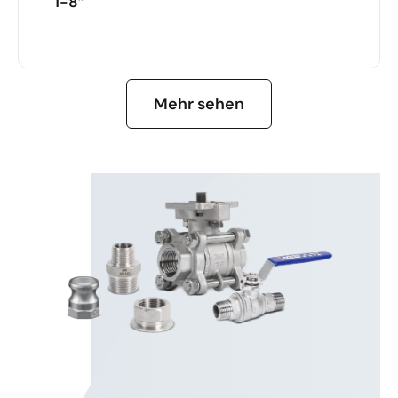
1-8”
MEHR ERFAHREN
Mehr sehen