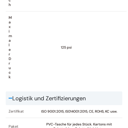
c
h
M
a
x
i
m
a
l
125 psi
e
r
D
r
u
c
k
Logistik und Zertifizierungen
Zertifikat
ISO 9001:2015, IS014001:2015, CE, ROHS, KC usw.
PVC-Tasche für jedes Stück. Kartons mit
Paket