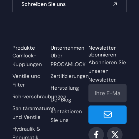
Schreiben Sie uns
Produkte
Unternehmen
Newsletter
abonnieren
Camlock-
Über
Abonnieren Sie
Kupplungen
PROCAMLOCK
unseren
Ventile und
Zertifizierungen
Newsletter.
Filter
E-
Herstellung
Mail
Rohrverschraubungen
Der Blog
Enviar
Sanitärarmaturen
Kontaktieren
und Ventile
Sie uns
Hydraulik &
F
Y
L
X
I
a
o
i
-
n
Pneumatik