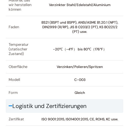
Material, das
wir herstellen
Verzinkter Stahl/Edelstahl/Aluminium
können
BS21 (BSPT und BSPP), ANSI/ASME B1.20.1 (NPT),
Faden
DIN2999 (R/RP), JIS B O203/2 (PT), KS BO221/2
(PT) usw.
Temperatur
(statischer
-20℃（-4°F） bis 80℃（176°F）
Zustand)
Oberfläche
Verzinken/Polieren/Spritzen
Modell
C-003
Form
Gleich
Logistik und Zertifizierungen
Zertifikat
ISO 9001:2015, IS014001:2015, CE, ROHS, KC usw.