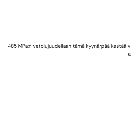
485 MPa:n vetolujuudellaan tämä kyynärpää kestää vaa
s