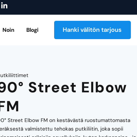
I
istus
Tutustu luetteloomme!
Tilauksesta valmistettujen 
c
o
n
-
Hanki välitön tarjous
Noin
Blogi
l
i
n
k
e
d
i
utkiliittimet
n
90° Street Elbow
FM
0° Street Elbow FM on kestävästä ruostumattomasta
eräksestä valmistettu tehokas putkiliitin, joka sopii