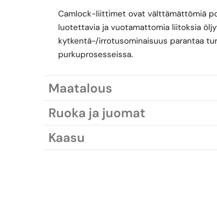
Camlock-liittimet ovat välttämättömiä polt
luotettavia ja vuotamattomia liitoksia öl
kytkentä-/irrotusominaisuus parantaa turv
purkuprosesseissa.
Maatalous
Ruoka ja juomat
Kaasu