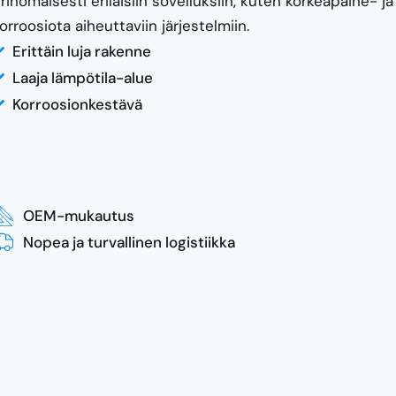
rinomaisesti erilaisiin sovelluksiin, kuten korkeapaine- ja
orroosiota aiheuttaviin järjestelmiin.
Erittäin luja rakenne
Laaja lämpötila-alue
Korroosionkestävä
OEM-mukautus
Nopea ja turvallinen logistiikka