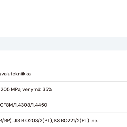
svalutekniikka
> 205 MPa, venymä: 35%
/CF8M/1.4308/1.4450
/RP), JIS B O203/2(PT), KS BO221/2(PT) jne.