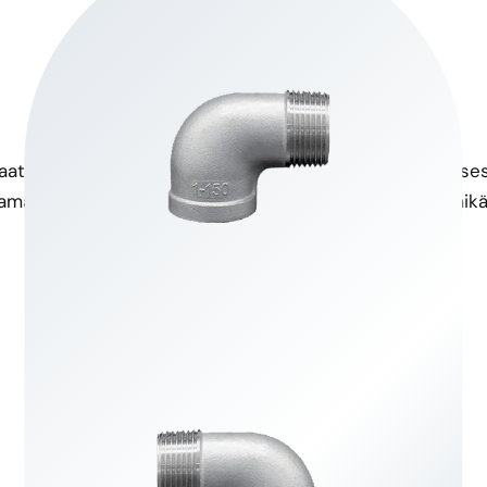
Korkea lujuus
Korroosionkestävä
tivia sovelluksia säilyttäen
Ruostumattomasta teräksest
amalla eheyden paineen alla.
kestämään korroosiota, mikä