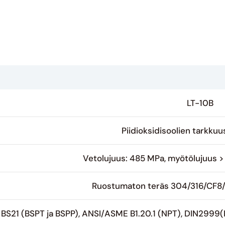
LT-10B
Piidioksidisoolien tarkkuu
Vetolujuus: 485 MPa, myötölujuus 
Ruostumaton teräs 304/316/CF8
BS21 (BSPT ja BSPP), ANSI/ASME B1.20.1 (NPT), DIN2999(R