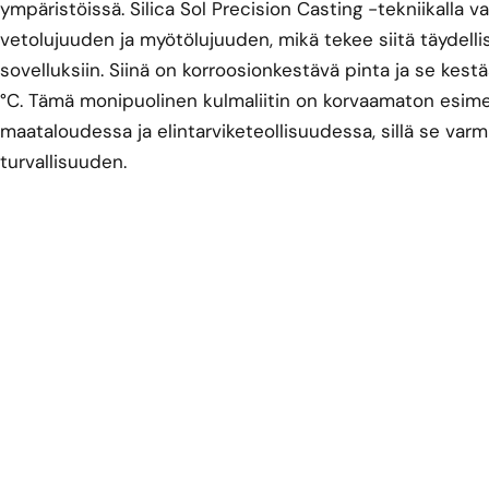
ympäristöissä. Silica Sol Precision Casting -tekniikalla va
vetolujuuden ja myötölujuuden, mikä tekee siitä täydellis
sovelluksiin. Siinä on korroosionkestävä pinta ja se kes
°C. Tämä monipuolinen kulmaliitin on korvaamaton esimer
maataloudessa ja elintarviketeollisuudessa, sillä se var
turvallisuuden.