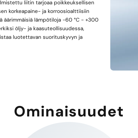
lmistettu liitin tarjoaa poikkeuksellisen
en korkeapaine- ja korroosioalttiisiin
tää äärimmäisiä lämpötiloja -60 °C - +300
kiksi öljy- ja kaasuteollisuudessa,
mistaa luotettavan suorituskyvyn ja
Ominaisuudet