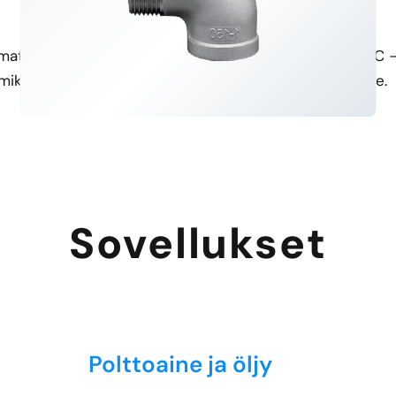
Helppo asennus
Laaja lämpötila-alue
umattomasti olemassa oleviin
Tämä liitin soveltuu -25 °C -
, mikä vähentää seisokkiaikaa.
nesteenjakelujärjestelmille.
Sovellukset
Polttoaine ja öljy