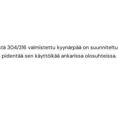
ä 304/316 valmistettu kyynärpää on suunniteltu
 pidentää sen käyttöikää ankarissa olosuhteissa.