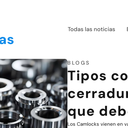
Todas las noticias
ias
BLOGS
Tipos c
cerradur
que deb
Los Camlocks vienen en var