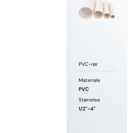
PVC-rør
Materiale
PVC
Størrelse
1/2"-4"
FÅ MERE