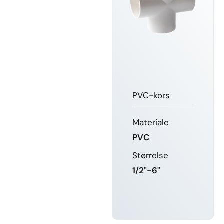
PVC-kors
Materiale
PVC
Størrelse
1/2"-6"
FÅ MERE
AT VIDE