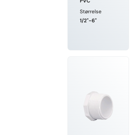
PVC
Størrelse
1/2"-6"
FÅ MERE
AT VIDE