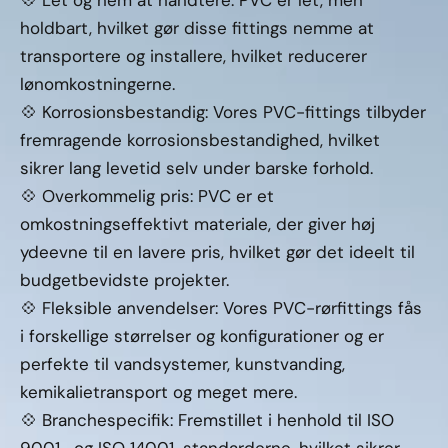
💠 Let og nem at håndtere: PVC er let, men
holdbart, hvilket gør disse fittings nemme at
transportere og installere, hvilket reducerer
lønomkostningerne.
💠 Korrosionsbestandig: Vores PVC-fittings tilbyder
fremragende korrosionsbestandighed, hvilket
sikrer lang levetid selv under barske forhold.
💠 Overkommelig pris: PVC er et
omkostningseffektivt materiale, der giver høj
ydeevne til en lavere pris, hvilket gør det ideelt til
budgetbevidste projekter.
💠 Fleksible anvendelser: Vores PVC-rørfittings fås
i forskellige størrelser og konfigurationer og er
perfekte til vandsystemer, kunstvanding,
kemikalietransport og meget mere.
💠 Branchespecifik: Fremstillet i henhold til ISO