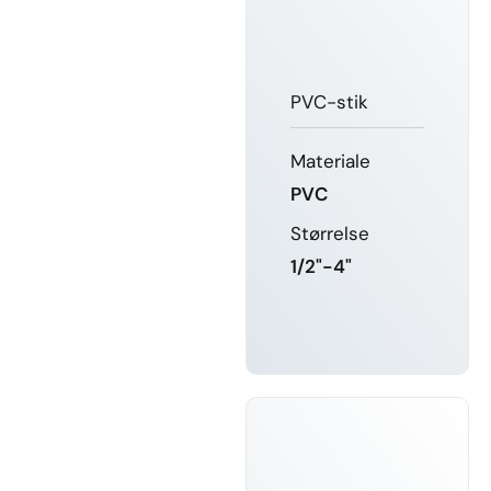
PVC-stik
Materiale
PVC
Størrelse
1/2"-4"
FÅ MERE
AT VIDE