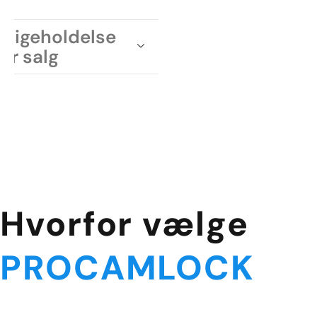
dligeholdelse
ter salg
Hvorfor vælge
PROCAMLOCK