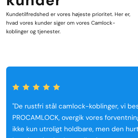
kunder
Kundetilfredshed er vores højeste prioritet. Her er,
hvad vores kunder siger om vores Camlock-
koblinger og tjenester.
"De rustfri stål camlock-koblinger, vi bes
PROCAMLOCK, overgik vores forventning
ikke kun utroligt holdbare, men den hur