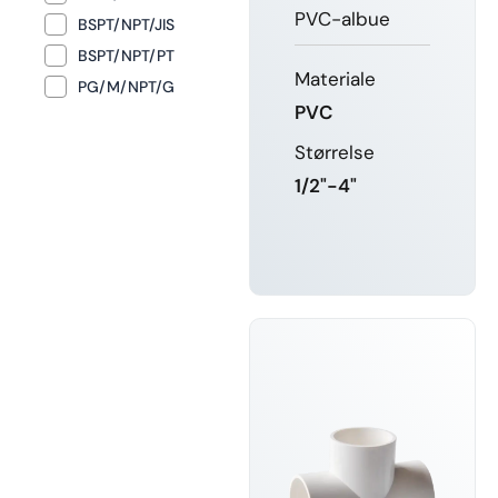
PVC-albue
BSPT/NPT/JIS
BSPT/NPT/PT
Materiale
PG/M/NPT/G
PVC
Størrelse
1/2"-4"
FÅ MERE
AT VIDE