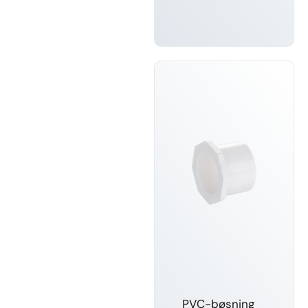
FÅ MERE
AT VIDE
PVC-bøsning