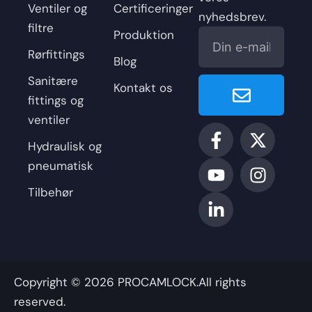
Ventiler og
Certificeringer
nyhedsbrev.
filtre
E-
Produktion
mail
Rørfittings
Blog
Enviar
Sanitære
Kontakt os
fittings og
ventiler
F
Y
L
X
I
a
o
i
-
n
Hydraulisk og
c
u
n
t
s
pneumatisk
e
t
k
w
t
Tilbehør
b
u
e
i
a
o
b
d
t
g
o
e
i
t
r
k
n
e
a
-
-
r
m
Copyright © 2026 PROCAMLOCK.All rights
f
i
n
reserved.