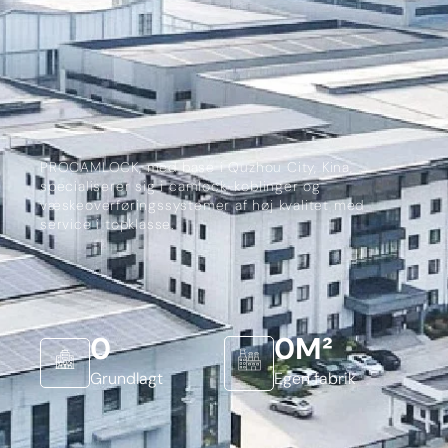
PROCAMLOCK, med base i Quzhou City, Kina,
specialiserer sig i camlock-koblinger og
væskeoverføringssystemer af høj kvalitet med
service i topklasse.
0
0
M²
Grundlagt
Egen fabrik