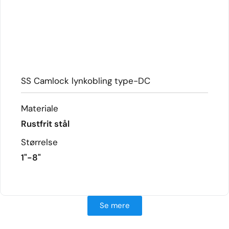
SS Camlock lynkobling type-DC
Materiale
Rustfrit stål
Størrelse
1"-8"
FÅ MERE AT VIDE
Se mere