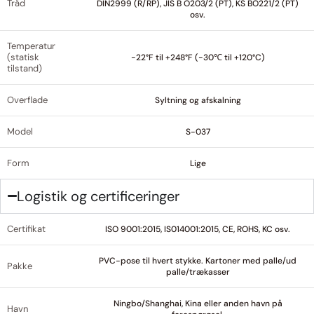
Tråd
DIN2999 (R/RP), JIS B O203/2 (PT), KS BO221/2 (PT)
osv.
Temperatur
(statisk
-22°F til +248°F (-30℃ til +120°C)
tilstand)
Overflade
Syltning og afskalning
Model
S-037
Form
Lige
Logistik og certificeringer
Certifikat
ISO 9001:2015, IS014001:2015, CE, ROHS, KC osv.
PVC-pose til hvert stykke. Kartoner med palle/ud
Pakke
palle/trækasser
Ningbo/Shanghai, Kina eller anden havn på
Havn