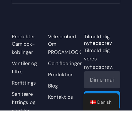
Produkter
Virksomhed
Tilmeld dig
nyhedsbrev
Camlock-
Om
Tilmeld dig
koblinger
PROCAMLOCK
vores
Ventiler og
Certificeringer
nyhedsbrev.
filtre
E-
Produktion
mail
Rørfittings
Blog
Enviar
Sanitære
Kontakt os
fittings og
Danish
ventiler
F
Y
L
X
I
a
o
i
-
n
Hydraulisk og
c
u
n
t
s
pneumatisk