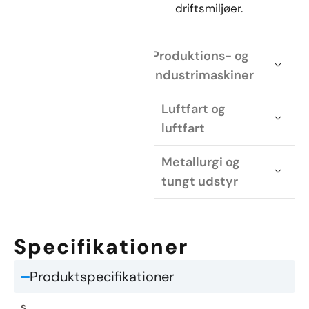
driftsmiljøer.
Produktions- og
industrimaskiner
Luftfart og
luftfart
Metallurgi og
tungt udstyr
Specifikationer
Produktspecifikationer
S