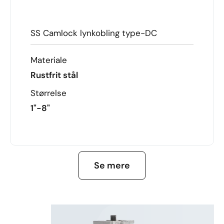
SS Camlock lynkobling type-DC
Materiale
Rustfrit stål
Størrelse
1"-8"
FÅ MERE AT VIDE
Se mere