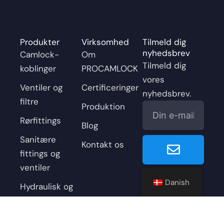
Produkter
Virksomhed
Tilmeld dig
nyhedsbrev
Camlock-
Om
Tilmeld dig
koblinger
PROCAMLOCK
vores
Ventiler og
Certificeringer
nyhedsbrev.
filtre
E-
Produktion
mail
Rørfittings
Blog
Indsend
Sanitære
Kontakt os
fittings og
ventiler
F
Y
L
X
I
Danish
a
o
i
-
n
Hydraulisk og
c
u
n
t
s
pneumatisk
e
t
k
w
t
Tilbehør