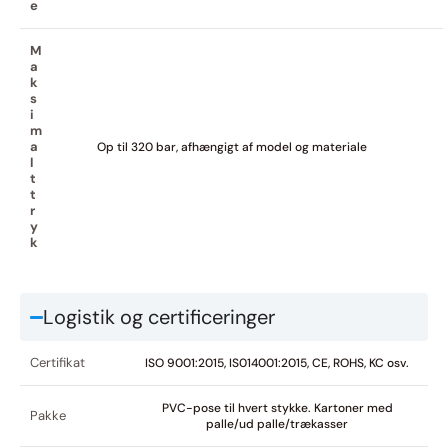
e
M
a
k
s
i
m
a
Op til 320 bar, afhængigt af model og materiale
l
t
t
r
y
k
Logistik og certificeringer
Certifikat
ISO 9001:2015, IS014001:2015, CE, ROHS, KC osv.
PVC-pose til hvert stykke. Kartoner med
Pakke
palle/ud palle/trækasser