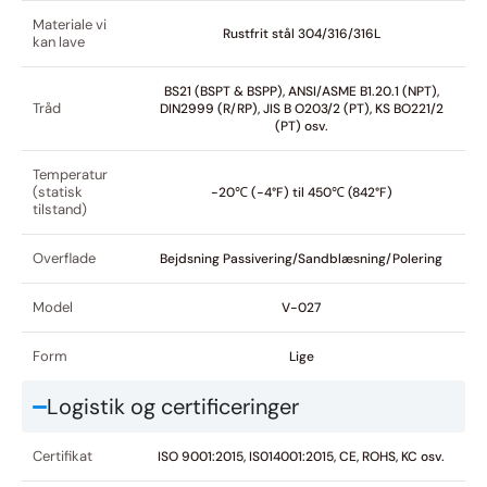
Materiale vi
Rustfrit stål 304/316/316L
kan lave
BS21 (BSPT & BSPP), ANSI/ASME B1.20.1 (NPT),
Tråd
DIN2999 (R/RP), JIS B O203/2 (PT), KS BO221/2
(PT) osv.
Temperatur
(statisk
-20℃ (-4°F) til 450℃ (842°F)
tilstand)
Overflade
Bejdsning Passivering/Sandblæsning/Polering
Model
V-027
Form
Lige
Logistik og certificeringer
Certifikat
ISO 9001:2015, IS014001:2015, CE, ROHS, KC osv.