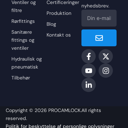
Ventiler og
Certificeringer
nyhedsbrev.
filtre
E-
Produktion
mail
Rørfittings
Blog
Enviar
Sanitære
Kontakt os
fittings og
ventiler
F
Y
L
X
I
a
o
i
-
n
Hydraulisk og
c
u
n
t
s
pneumatisk
e
t
k
w
t
Tilbehør
b
u
e
i
a
o
b
d
t
g
o
e
i
t
r
k
n
e
a
-
-
r
m
Copyright © 2026 PROCAMLOCK.All rights
f
i
reserved.
n
Politik for beskyttelse af personlige oplysninger