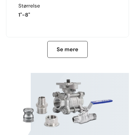
Størrelse
1"-8"
FÅ MERE AT VIDE
Se mere