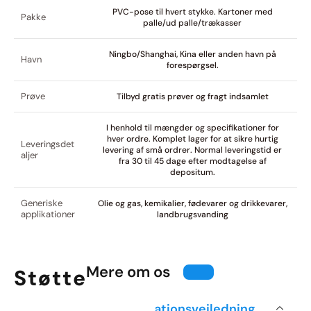
PVC-pose til hvert stykke. Kartoner med
Pakke
palle/ud palle/trækasser
Ningbo/Shanghai, Kina eller anden havn på
Havn
forespørgsel.
Prøve
Tilbyd gratis prøver og fragt indsamlet
I henhold til mængder og specifikationer for
hver ordre. Komplet lager for at sikre hurtig
Leveringsdet
levering af små ordrer. Normal leveringstid er
aljer
fra 30 til 45 dage efter modtagelse af
depositum.
Generiske
Olie og gas, kemikalier, fødevarer og drikkevarer,
applikationer
landbrugsvanding
Mere om os
Støtte
Installationsvejledning