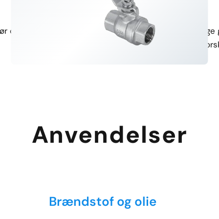
Præcisionskontrol
Alsidige trådmuligheder
ør optimal ydeevne i kritiske
Kompatibel med forskellige 
systemer.
sikrer nem installation i for
Anvendelser
Brændstof og olie