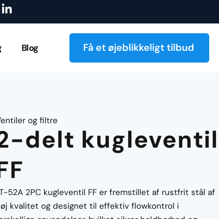
I
e kamlåse
Udforsk vores katalog!
On-demand-produktion af 
k
o
n
-
Få et øjeblikkeligt tilbud
g
Blog
l
i
n
k
e
d
i
entiler og filtre
n
2-delt kugleventil
FF
T-52A 2PC kugleventil FF er fremstillet af rustfrit stål af
øj kvalitet og designet til effektiv flowkontrol i