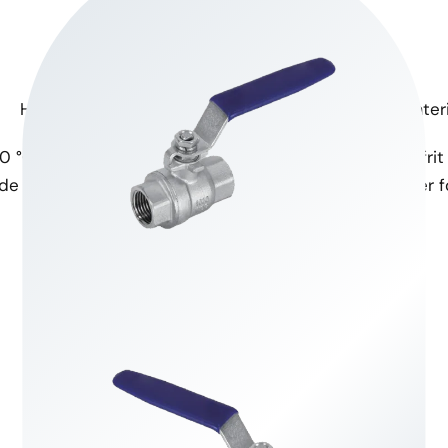
Høj temperaturmodstand
Korrosionsbestandigt mater
0 °C, hvilket gør den ideel til
Den er fremstillet af rustfrit 
e industrielle applikationer.
modstandsdygtighed over for