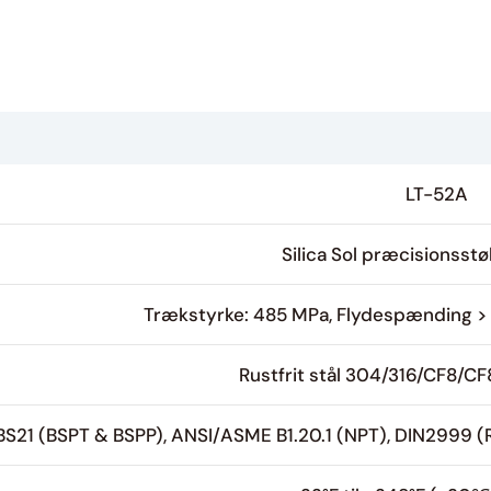
LT-52A
Silica Sol præcisionsst
Trækstyrke: 485 MPa, Flydespænding >
Rustfrit stål 304/316/CF8/CF
BS21 (BSPT & BSPP), ANSI/ASME B1.20.1 (NPT), DIN2999 (R/