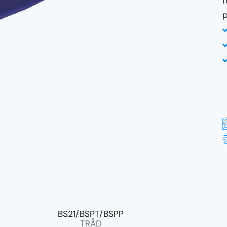
f
p
BS21/BSPT/BSPP
TRÅD