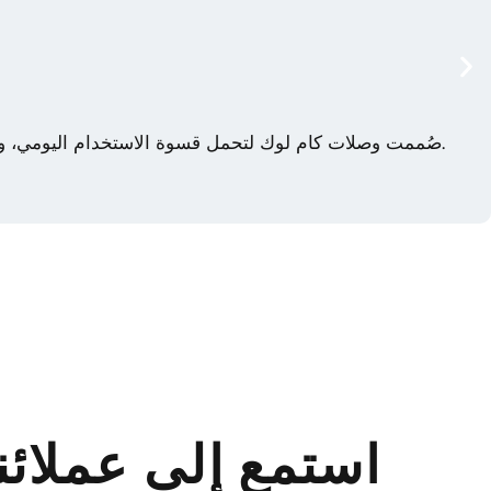
صُممت وصلات كام لوك لتحمل قسوة الاستخدام اليومي، وتتميز بعمر افتراضي طويل. تصميمها المتين يضمن لها اتصالاً موثوقًا لسنوات، مما يقلل الحاجة إلى الاستبدال والإصلاح المتكرر.
استمع إلى عملائنا