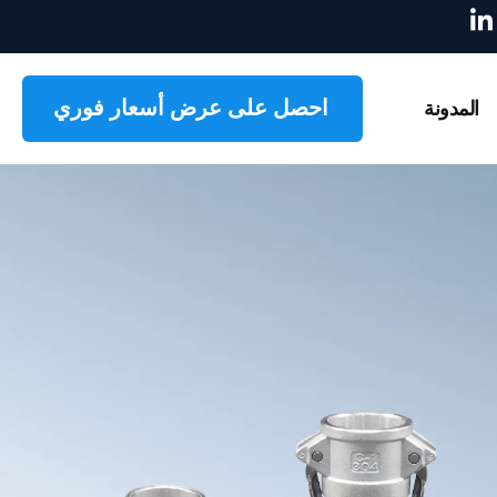
أ
ي
ق
و
ن
احصل على عرض أسعار فوري
المدونة
ة
ا
ل
ا
ر
ت
ب
ا
ط
ب
ـ