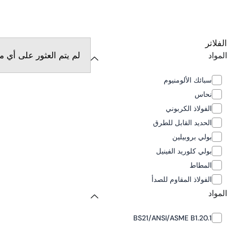
الفلاتر
لم يتم العثور على أي 
المواد
سبائك الألومنيوم
نحاس
الفولاذ الكربوني
الحديد القابل للطرق
بولي بروبيلين
بولي كلوريد الفينيل
المطاط
الفولاذ المقاوم للصدأ
المواد
BS21/ANSI/ASME B1.20.1