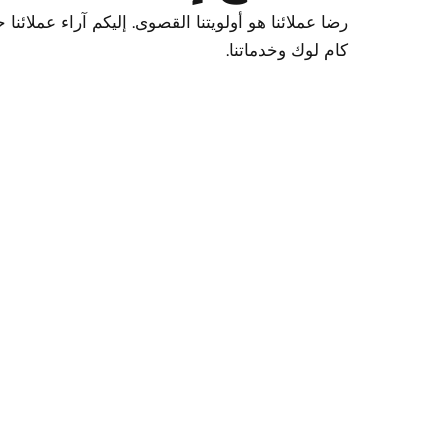
رضا عملائنا هو أولويتنا القصوى. إليكم آراء عملائن
كام لوك وخدماتنا.
نستخدم تجهيزات PROCAMLOCK Camlock في مشاريع التخمير المنزلي منذ أكثر من ع
المتوفرة رائع، وخدمة العملاء دائمًا مفيدة وسريعة.
توم ريتشا
صانع جعة منزلي، عاشق البيرة ال