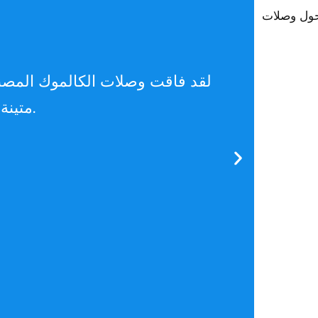
ا حول وصلات
لقد فاقت وصلات الكالموك المصنوع
متينة فحسب، بل إن سرعة الشحن مكّنتنا من الحفاظ على جدول إنتاجنا دون انقطاع.
ام. تنوع المواد والأحجام
ردز
حرفية