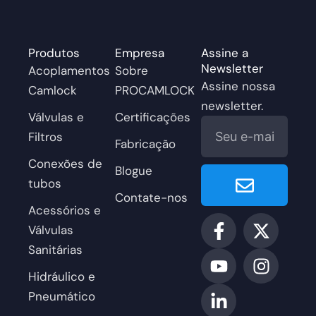
Produtos
Empresa
Assine a
Newsletter
Acoplamentos
Sobre
Assine nossa
Camlock
PROCAMLOCK
newsletter.
Válvulas e
Certificações
E-
Filtros
mail
Fabricação
Conexões de
Submit
Blogue
tubos
Contate-nos
Acessórios e
F
Y
L
X
I
Válvulas
a
o
i
-
n
Sanitárias
c
u
n
t
s
e
T
k
w
t
Hidráulico e
b
u
e
i
a
Pneumático
o
b
d
t
g