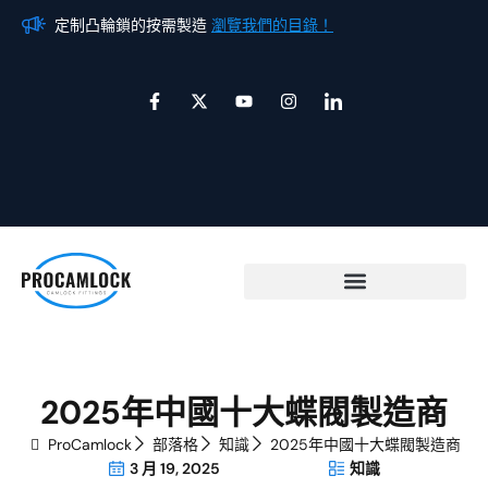
跳
定制凸輪鎖的按需製造
瀏覽我們的目錄！
定
至
主
F
X
Y
I
圖
要
a
-
o
n
示
c
推
u
s
-
內
e
特
t
t
l
b
u
a
i
容
o
b
g
n
o
e
r
k
k
a
e
-
m
d
f
i
n
2025年中國十大蝶閥製造商
ProCamlock
部落格
知識
2025年中國十大蝶閥製造商
3 月 19, 2025
知識