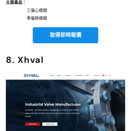
主要產品：
三偏心蝶閥
零偏移蝶閥
取得即時報價
8. Xhval