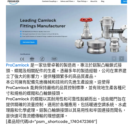
ProCamlock
是一家信譽卓著的製造商，專注於鋁製凸輪鎖式接
頭、蝶閥及相關配件的生產。憑藉多年的製造經驗，公司在業界建
立了強大的影響力，提供種類繁多的高品質產品。
本公司擁有配備先進機械和技術的先進生產設施。這使得
ProCamlock 能夠保持嚴格的品質控制標準，並有效地生產各種尺
寸和規格的蝶閥和凸輪鎖接頭。
ProCamlock 的蝶閥以其耐用性和可靠性脫穎而出。這些閥門旨在
提供精確的流量控制，適用於各種應用，包括暖通空調系統、水處
理廠和化學處理。鋁製凸輪鎖接頭以其易用性和牢固連接而聞名，
是快速可靠流體傳輸的理想選擇。
[產品短代碼id=”psm_shortcode_1740472366″]