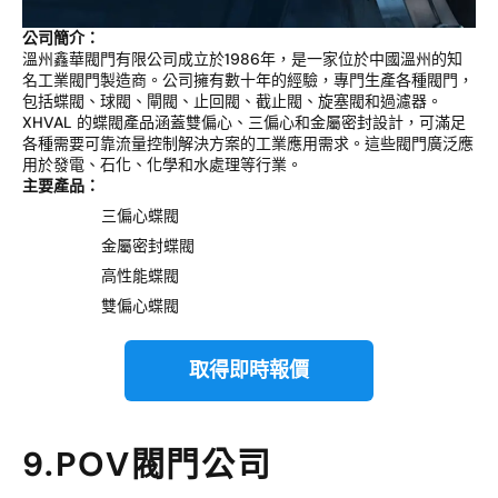
公司簡介：
溫州鑫華閥門有限公司成立於1986年，是一家位於中國溫州的知
名工業閥門製造商。公司擁有數十年的經驗，專門生產各種閥門，
包括蝶閥、球閥、閘閥、止回閥、截止閥、旋塞閥和過濾器。
XHVAL 的蝶閥產品涵蓋雙偏心、三偏心和金屬密封設計，可滿足
各種需要可靠流量控制解決方案的工業應用需求。這些閥門廣泛應
用於發電、石化、化學和水處理等行業。
主要產品：
三偏心蝶閥
金屬密封蝶閥
高性能蝶閥
雙偏心蝶閥
取得即時報價
9.POV閥門公司