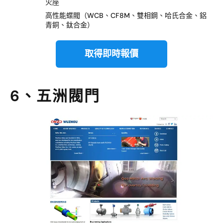
火座
高性能蝶閥（WCB、CF8M、雙相鋼、哈氏合金、鋁
青銅、鈦合金）
取得即時報價
6、五洲閥門