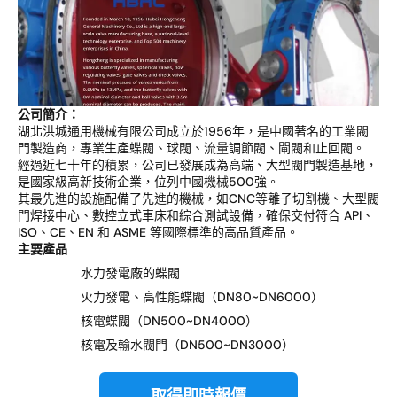
公司簡介：
湖北洪城通用機械有限公司成立於1956年，是中國著名的工業閥
門製造商，專業生產蝶閥、球閥、流量調節閥、閘閥和止回閥。
經過近七十年的積累，公司已發展成為高端、大型閥門製造基地，
是國家級高新技術企業，位列中國機械500強。
其最先進的設施配備了先進的機械，如CNC等離子切割機、大型閥
門焊接中心、數控立式車床和綜合測試設備，確保交付符合 API、
ISO、CE、EN 和 ASME 等國際標準的高品質產品。
主要產品
水力發電廠的蝶閥
火力發電、高性能蝶閥（DN80~DN6000）
核電蝶閥（DN500~DN4000）
核電及輸水閥門（DN500~DN3000）
取得即時報價