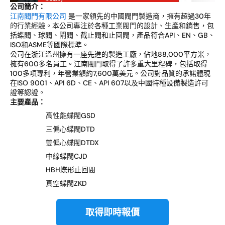
公司簡介：
江南閥門有限公司
是一家領先的中國閥門製造商，擁有超過30年
的行業經驗。本公司專注於各種工業閥門的設計、生產和銷售，包
括蝶閥、球閥、閘閥、截止閥和止回閥，產品符合API、EN、GB、
ISO和ASME等國際標準。
公司在浙江溫州擁有一座先進的製造工廠，佔地88,000平方米，
擁有600多名員工。江南閥門取得了許多重大里程碑，包括取得
100多項專利，年營業額約7,600萬美元。公司對品質的承諾體現
在ISO 9001、API 6D、CE、API 607以及中國特種設備製造許可
證等認證。
主要產品：
高性能蝶閥GSD
三偏心蝶閥DTD
雙偏心蝶閥DTDX
中線蝶閥CJD
HBH蝶形止回閥
真空蝶閥ZKD
取得即時報價