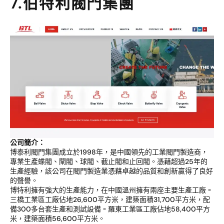
7.伯特利閥門集團
公司簡介：
博泰利閥門集團成立於1998年，是中國領先的工業閥門製造商，
專業生產蝶閥、閘閥、球閥、截止閥和止回閥。憑藉超過25年的
生產經驗，該公司在閥門製造業憑藉卓越的品質和創新贏得了良好
的聲譽。
博特利擁有強大的生產能力，在中國溫州擁有兩座主要生產工廠。
三橋工業區工廠佔地26,600平方米，建築面積31,700平方米，配
備300多台套生產和測試設備。羅東工業區工廠佔地58,400平方
米，建築面積56,600平方米。