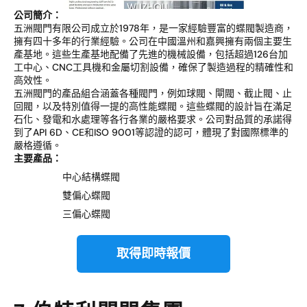
公司簡介：
五洲閥門有限公司成立於1978年，是一家經驗豐富的蝶閥製造商，
擁有四十多年的行業經驗。公司在中國溫州和嘉興擁有兩個主要生
產基地。這些生產基地配備了先進的機械設備，包括超過126台加
工中心、CNC工具機和金屬切割設備，確保了製造過程的精確性和
高效性。
五洲閥門的產品組合涵蓋各種閥門，例如球閥、閘閥、截止閥、止
回閥，以及特別值得一提的高性能蝶閥。這些蝶閥的設計旨在滿足
石化、發電和水處理等各行各業的嚴格要求。公司對品質的承諾得
到了API 6D、CE和ISO 9001等認證的認可，體現了對國際標準的
嚴格遵循。
主要產品：
中心結構蝶閥
雙偏心蝶閥
三偏心蝶閥
取得即時報價