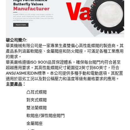
碳
公司簡介
:
華美機械有限公司是一家專業生產雙偏心高性能蝶閥的製造商。其
產品系列涵蓋軟閥座、金屬閥座和防火閥座，可滿足各種工業應用
的需求。
華美嚴格遵循ISO 9001品質保證體系，確保每台閥門均符合甚至
超越應用要求。其高性能蝶閥尺寸範圍從2英寸到60英寸，符合
ANSI/ASME和DIN標準。本公司提供多種手動和電動選項，其配置
適用於惡劣工況以及對公稱壓力和溫度等級有嚴格要求的應用。
主要產品：
凸耳式蝶閥
對夾式蝶閥
雙法蘭蝶閥
軟閥座/彈性閥座閥門
金屬閥座