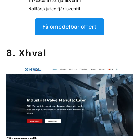
Tri-excentrisk fjärilsventil
Nollförskjuten fjärilsventil
Få omedelbar offert
8. Xhval