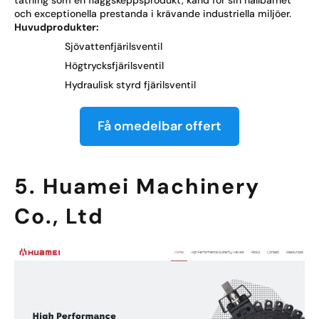
tätning som en flaggskeppsprodukt, känd för sin hållbarhet
och exceptionella prestanda i krävande industriella miljöer.
Huvudprodukter:
Sjövattenfjärilsventil
Högtrycksfjärilsventil
Hydraulisk styrd fjärilsventil
Få omedelbar offert
5. Huamei Machinery
Co., Ltd