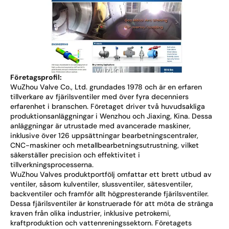
Företagsprofil:
WuZhou Valve Co., Ltd. grundades 1978 och är en erfaren
tillverkare av fjärilsventiler med över fyra decenniers
erfarenhet i branschen. Företaget driver två huvudsakliga
produktionsanläggningar i Wenzhou och Jiaxing, Kina. Dessa
anläggningar är utrustade med avancerade maskiner,
inklusive över 126 uppsättningar bearbetningscentraler,
CNC-maskiner och metallbearbetningsutrustning, vilket
säkerställer precision och effektivitet i
tillverkningsprocesserna.
WuZhou Valves produktportfölj omfattar ett brett utbud av
ventiler, såsom kulventiler, slussventiler, sätesventiler,
backventiler och framför allt högpresterande fjärilsventiler.
Dessa fjärilsventiler är konstruerade för att möta de stränga
kraven från olika industrier, inklusive petrokemi,
kraftproduktion och vattenreningssektorn. Företagets