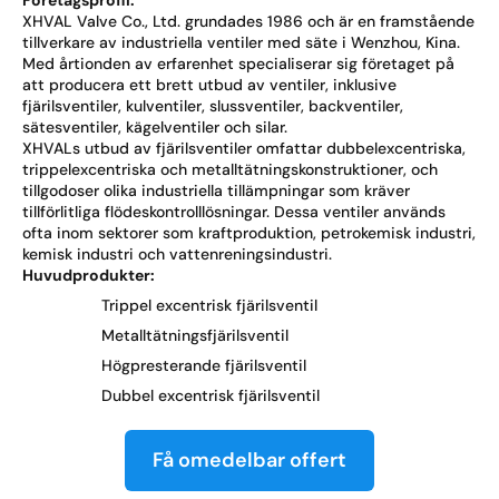
Företagsprofil:
XHVAL Valve Co., Ltd. grundades 1986 och är en framstående
tillverkare av industriella ventiler med säte i Wenzhou, Kina.
Med årtionden av erfarenhet specialiserar sig företaget på
att producera ett brett utbud av ventiler, inklusive
fjärilsventiler, kulventiler, slussventiler, backventiler,
sätesventiler, kägelventiler och silar.
XHVALs utbud av fjärilsventiler omfattar dubbelexcentriska,
trippelexcentriska och metalltätningskonstruktioner, och
tillgodoser olika industriella tillämpningar som kräver
tillförlitliga flödeskontrolllösningar. Dessa ventiler används
ofta inom sektorer som kraftproduktion, petrokemisk industri,
kemisk industri och vattenreningsindustri.
Huvudprodukter:
Trippel excentrisk fjärilsventil
Metalltätningsfjärilsventil
Högpresterande fjärilsventil
Dubbel excentrisk fjärilsventil
Få omedelbar offert