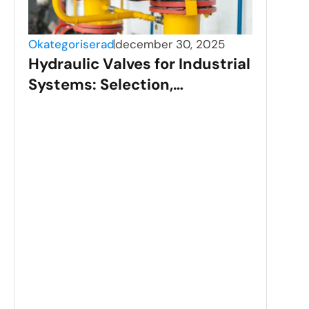
Okategoriserad
december 30, 2025
Hydraulic Valves for Industrial
Systems: Selection,
Applications, and
Performance
Okat
Sta
Val
Gui