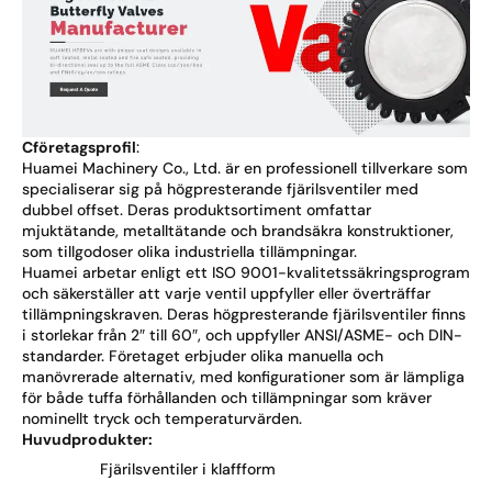
C
företagsprofil
:
Huamei Machinery Co., Ltd. är en professionell tillverkare som
specialiserar sig på högpresterande fjärilsventiler med
dubbel offset. Deras produktsortiment omfattar
mjuktätande, metalltätande och brandsäkra konstruktioner,
som tillgodoser olika industriella tillämpningar.
Huamei arbetar enligt ett ISO 9001-kvalitetssäkringsprogram
och säkerställer att varje ventil uppfyller eller överträffar
tillämpningskraven. Deras högpresterande fjärilsventiler finns
i storlekar från 2″ till 60″, och uppfyller ANSI/ASME- och DIN-
standarder. Företaget erbjuder olika manuella och
manövrerade alternativ, med konfigurationer som är lämpliga
för både tuffa förhållanden och tillämpningar som kräver
nominellt tryck och temperaturvärden.
Huvudprodukter:
Fjärilsventiler i klaffform