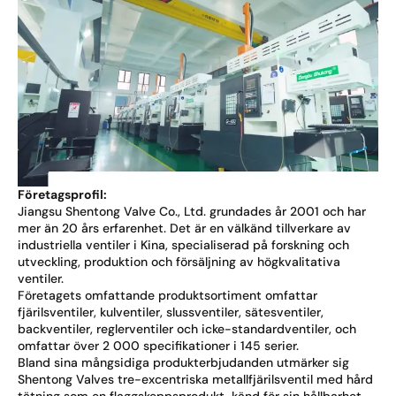
Företagsprofil:
Jiangsu Shentong Valve Co., Ltd. grundades år 2001 och har
mer än 20 års erfarenhet. Det är en välkänd tillverkare av
industriella ventiler i Kina, specialiserad på forskning och
utveckling, produktion och försäljning av högkvalitativa
ventiler.
Företagets omfattande produktsortiment omfattar
fjärilsventiler, kulventiler, slussventiler, sätesventiler,
backventiler, reglerventiler och icke-standardventiler, och
omfattar över 2 000 specifikationer i 145 serier.
Bland sina mångsidiga produkterbjudanden utmärker sig
Shentong Valves tre-excentriska metallfjärilsventil med hård