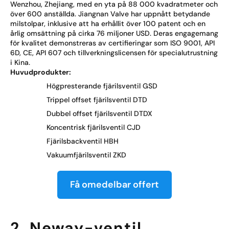
Wenzhou, Zhejiang, med en yta på 88 000 kvadratmeter och
över 600 anställda. Jiangnan Valve har uppnått betydande
milstolpar, inklusive att ha erhållit över 100 patent och en
årlig omsättning på cirka 76 miljoner USD. Deras engagemang
för kvalitet demonstreras av certifieringar som ISO 9001, API
6D, CE, API 607 och tillverkningslicensen för specialutrustning
i Kina.
Huvudprodukter:
Högpresterande fjärilsventil GSD
Trippel offset fjärilsventil DTD
Dubbel offset fjärilsventil DTDX
Koncentrisk fjärilsventil CJD
Fjärilsbackventil HBH
Vakuumfjärilsventil ZKD
Få omedelbar offert
2. Neway-ventil