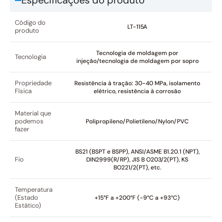
Especificações do produto
Código do
LT-115A
produto
Tecnologia de moldagem por
Tecnologia
injeção/tecnologia de moldagem por sopro
Propriedade
Resistência à tração: 30-40 MPa, isolamento
Física
elétrico, resistência à corrosão
Material que
podemos
Polipropileno/Polietileno/Nylon/PVC
fazer
BS21 (BSPT e BSPP), ANSI/ASME B1.20.1 (NPT),
Fio
DIN2999(R/RP), JIS B O203/2(PT), KS
BO221/2(PT), etc.
Temperatura
(Estado
+15°F a +200°F (-9°C a +93°C)
Estático)