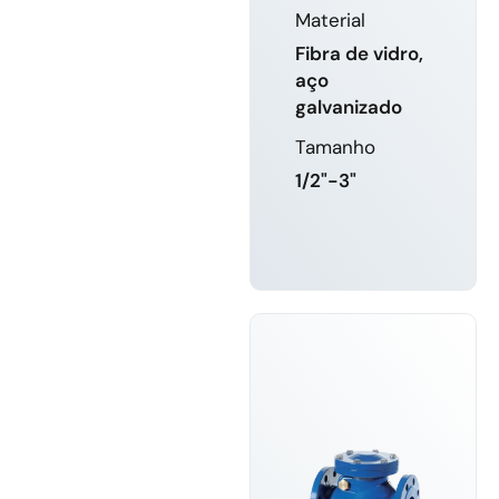
Material
Fibra de vidro,
aço
galvanizado
Tamanho
1/2"-3"
SABER
MAIS