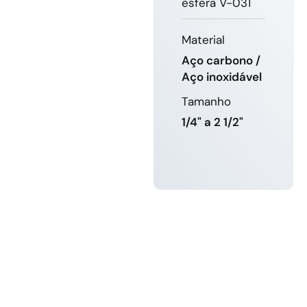
esfera V-031
Material
Aço carbono /
Aço inoxidável
Tamanho
1/4" a 2 1/2"
SABER
MAIS