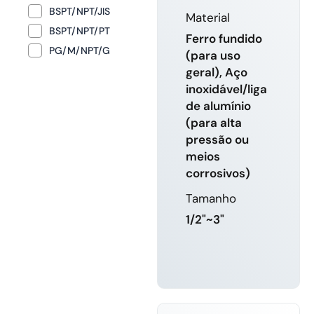
BSPT/NPT/JIS
Material
BSPT/NPT/PT
Ferro fundido
PG/M/NPT/G
(para uso
geral), Aço
inoxidável/liga
de alumínio
(para alta
pressão ou
meios
corrosivos)
Tamanho
1/2"~3"
SABER
MAIS