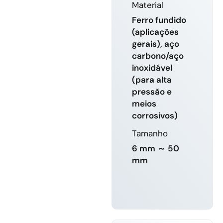
Material
Ferro fundido
(aplicações
gerais), aço
carbono/aço
inoxidável
(para alta
pressão e
meios
corrosivos)
Tamanho
6 mm ～ 50
mm
SABER
MAIS