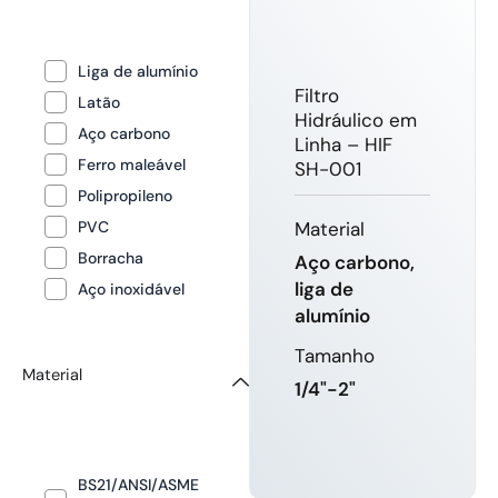
Liga de alumínio
Filtro
Latão
Hidráulico em
Aço carbono
Linha – HIF
Ferro maleável
SH-001
Polipropileno
PVC
Material
Borracha
Aço carbono,
liga de
Aço inoxidável
alumínio
Tamanho
Material
1/4"-2"
SABER
BS21/ANSI/ASME
MAIS