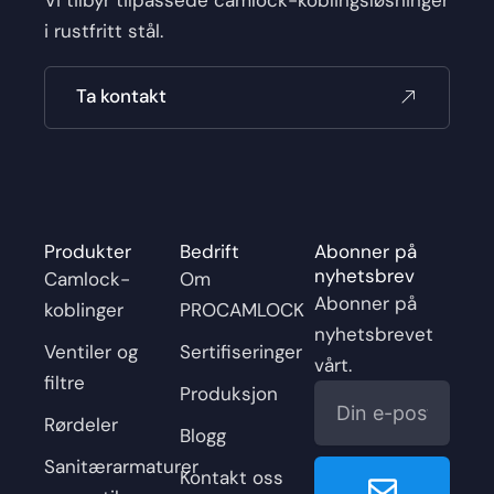
Vi tilbyr tilpassede camlock-koblingsløsninger
i rustfritt stål.
Ta kontakt
Produkter
Bedrift
Abonner på
nyhetsbrev
Camlock-
Om
Abonner på
koblinger
PROCAMLOCK
nyhetsbrevet
Ventiler og
Sertifiseringer
vårt.
filtre
E-
Produksjon
post
Rørdeler
Blogg
Senden
Sanitærarmaturer
Kontakt oss