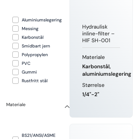
Aluminiumslegering
Hydraulisk
Messing
inline-filter –
Karbonstål
HIF SH-001
Smidbart jern
Polypropylen
Materiale
PVC
Karbonstål,
Gummi
aluminiumslegering
Rustfritt stål
Størrelse
1/4"-2"
Materiale
LÆR MER
BS21/ANSI/ASME