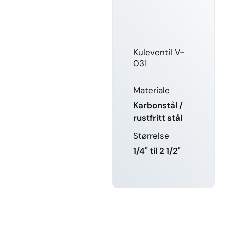
Kuleventil V-
031
Materiale
Karbonstål /
rustfritt stål
Størrelse
1/4" til 2 1/2"
LÆR MER