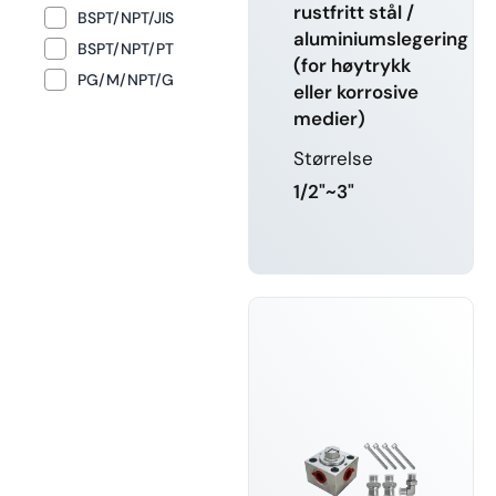
rustfritt stål /
BSPT/NPT/JIS
aluminiumslegering
BSPT/NPT/PT
(for høytrykk
PG/M/NPT/G
eller korrosive
medier)
Størrelse
1/2"~3"
LÆR MER