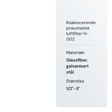
Koalescerende
pneumatisk
luftfilter H-
002
Materiale
Glassfiber,
galvanisert
stål
Størrelse
1/2"-3"
LÆR MER