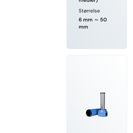
Størrelse
6 mm ～ 50
mm
LÆR MER