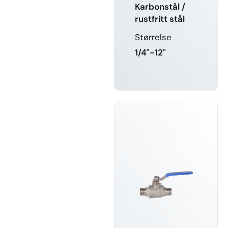
Karbonstål /
rustfritt stål
Størrelse
1/4"-12"
LÆR MER