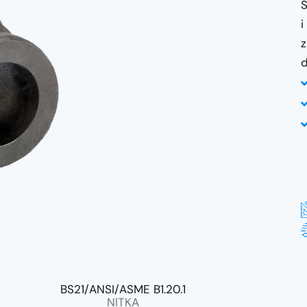
S
i
z
d
BS21/ANSI/ASME B1.20.1
NITKA