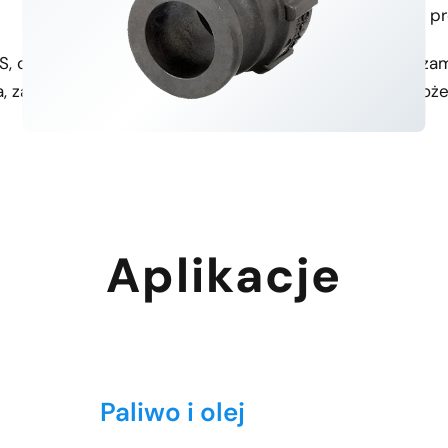
Solidne certyfikaty
Dostępność bezpłatnych p
HS, co gwarantuje zgodność z
Potencjalni klienci mogą za
, zapewniając spokój ducha.
jakość produktu przed złoż
Aplikacje
Paliwo i olej