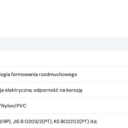
logia formowania rozdmuchowego
a elektryczna, odporność na korozję
n/Nylon/PVC
RP), JIS B O203/2(PT), KS BO221/2(PT) itd.