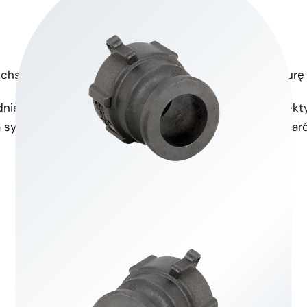
chstronny zakres rozmiarów
Odporność na temperaturę
dnie do różnych zastosowań,
Zaprojektowano je do efekt
systemami i konfiguracjami.
dzięki czemu nadają się za
środowisku.