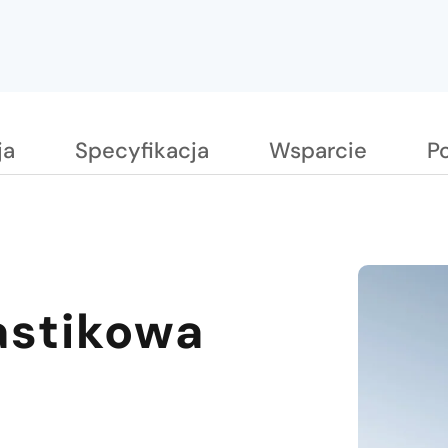
ja
Specyfikacja
Wsparcie
P
astikowa