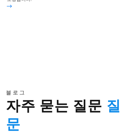
보기
블로그
자주 묻는 질문
질
문