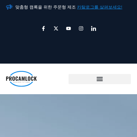
콘
맞춤형 캠록을 위한 주문형 제조
카탈로그를 살펴보세요!
맞
텐
츠
페
X
유
인
아
로
이
-
튜
스
이
스
트
브
타
콘
건
북
위
그
-
-
터
램
링
너
f
크
뛰
드
인
기