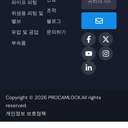
메
파이프 피팅
일
조작
위생용 피팅 및
보
밸브
블로그
내
기
유압 및 공압
문의하기
페
유
링
X
인
이
튜
크
-
스
부속품
스
브
드
트
타
북
인
위
그
-
-
터
램
f
인
Copyright © 2026 PROCAMLOCK.All rights
reserved.
개인정보 보호정책