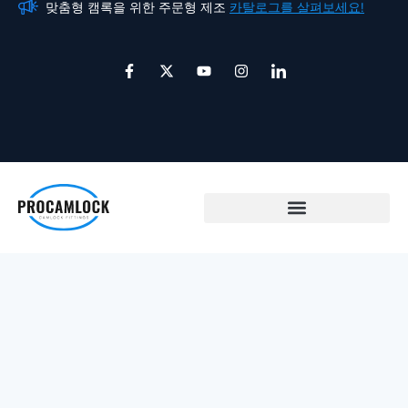
맞춤형 캠록을 위한 주문형 제조
카탈로그를 살펴보세요!
맞
콘
텐
츠
페
X
유
인
아
이
-
튜
스
이
로
스
트
브
타
콘
북
위
그
-
건
-
터
램
링
너
f
크
드
뛰
인
기