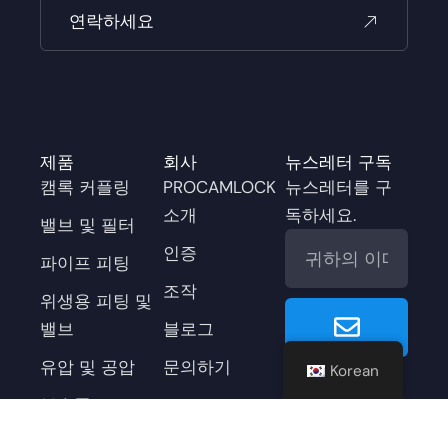
연락하세요
제품
회사
뉴스레터 구독
캠록 커플링
PROCAMLOCK
뉴스레터를 구
소개
독하세요.
밸브 및 필터
이
인증
메
파이프 피팅
일
조작
위생용 피팅 및
보
밸브
블로그
내
기
유압 및 공압
문의하기
Korean
페
유
링
X
인
이
튜
크
-
스
부속품
스
브
드
트
타