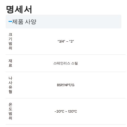
명세서
제품 사양
크
기
“3/4” – “2”
범
위
재
스테인리스 스틸
료
나
사
BSP/NPT/G
유
형
온
도
-20°C ~ 120°C
범
위