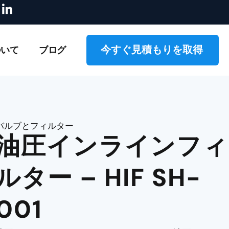
ア
ログをご覧ください!
カスタムカムロックのオン
イ
コ
ン
-
今すぐ見積もりを取得
ついて
ブログ
l
i
n
k
e
d
i
バルブとフィルター
n
油圧インラインフィ
ルター – HIF SH-
001