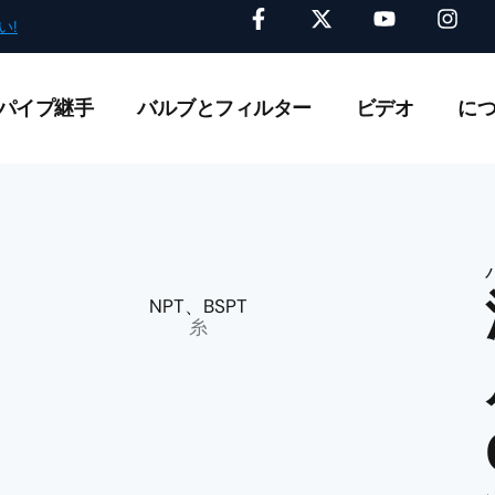
F
X
ユ
イ
い!
カスタムカムロックのオンデマンド製造
カタ
a
ツ
ー
ン
c
イ
チ
ス
e
ッ
ュ
タ
b
タ
ー
グ
パイプ継手
バルブとフィルター
ビデオ
に
o
ー
ブ
ラ
o
ム
k
-
f
NPT、BSPT
糸