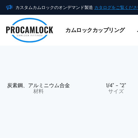
内
カスタムカムロックのオンデマンド製造
カタログをご覧くださ
容
を
ス
カムロックカップリング
キ
ッ
プ
炭素鋼、アルミニウム合金
1/4" - "2"
材料
サイズ