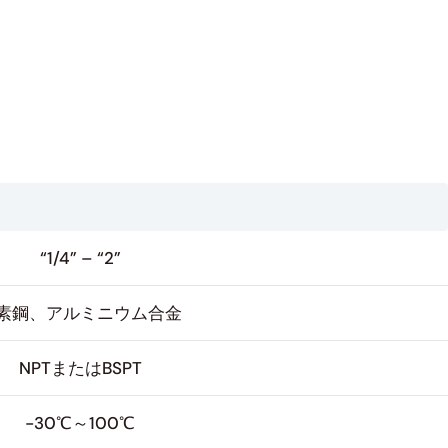
“1/4” – “2”
素鋼、アルミニウム合金
NPTまたはBSPT
-30℃～100℃