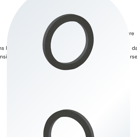
Excellente étanchéité
Tolérance à la température
s les applications critiques,
Fonctionne efficacement da
si la sécurité et l'efficacité.
qui le rend adapté à diverse