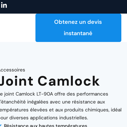
I
onnalisés
Explorez notre catalogue !
Fabrication à la demande 
c
ô
n
Obtenez un devis
e
-
instantané
l
i
n
k
e
d
ccessoires
i
Joint Camlock
n
e joint Camlock LT-90A offre des performances
'étanchéité inégalées avec une résistance aux
empératures élevées et aux produits chimiques, idéal
our diverses applications industrielles.
Résistance aux hautes températures