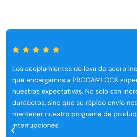
Los acoplamientos de leva de acero in
que encargamos a PROCAMLOCK supe
nuestras expectativas. No solo son inc
duraderos, sino que su rápido envío no
mantener nuestro programa de producc
interrupciones.