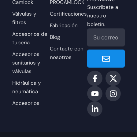
Camlock
PROCAMLOCK
Suscríbete a
Válvulas y
Certificaciones
nuestro
filtros
boletín.
Fabricación
Correo
Accesorios de
Blog
electrónico
tubería
Contacte con
Entregar
Accesorios
nosotros
sanitarios y
válvulas
F
Y
L
X
I
a
o
i
-
n
Hidráulica y
c
u
n
t
s
neumática
e
t
k
w
t
Accesorios
b
u
e
i
a
o
b
d
t
g
o
e
i
t
r
k
n
e
a
-
-
r
m