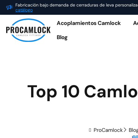
Ir
Fabricación bajo demanda de cerraduras de leva personaliz
catálogo
al
contenido
Acoplamientos Camlock
A
Blog
Top 10 Camlo
ProCamlock
Blo