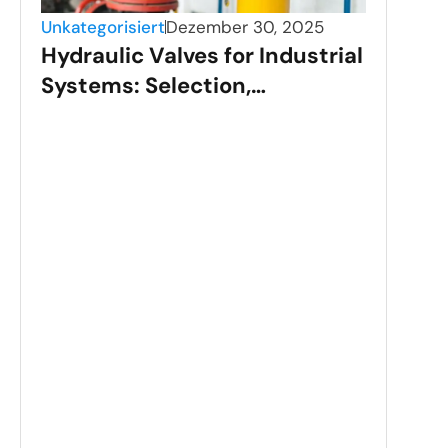
Unkategorisiert
Dezember 30, 2025
Hydraulic Valves for Industrial
Systems: Selection,
Applications, and
Performance
Unka
Sta
Val
Gui