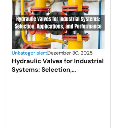
Unkategorisiert
Dezember 30, 2025
Hydraulic Valves for Industrial
Systems: Selection,
Applications, and
Performance
Unka
Sta
Val
Gui