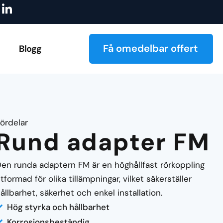
I
ås
Utforska vår katalog!
Tillverkning på begäran fö
k
o
n
-
Få omedelbar offert
Blogg
L
i
n
k
e
d
i
ördelar
n
Rund adapter FM
en runda adaptern FM är en höghållfast rörkoppling
tformad för olika tillämpningar, vilket säkerställer
ållbarhet, säkerhet och enkel installation.
Hög styrka och hållbarhet
Korrosionsbeständig