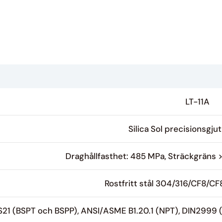
LT-11A
Silica Sol precisionsgju
Draghållfasthet: 485 MPa, Sträckgräns 
Rostfritt stål 304/316/CF8/C
S21 (BSPT och BSPP), ANSI/ASME B1.20.1 (NPT), DIN2999 (R