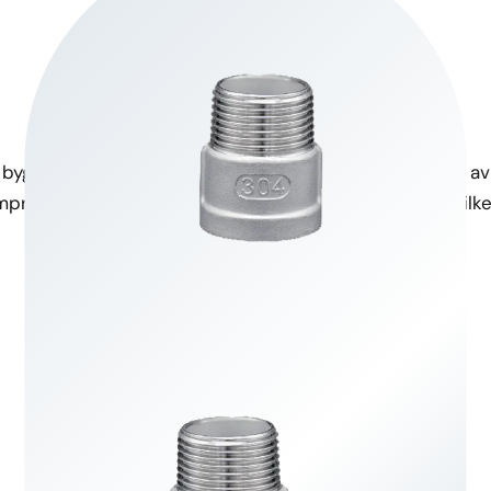
Hög draghållfasthet
Korrosionsbeständig
byggd för att klara krävande
Tillverkad av rostfritt stål
ompromissa med integriteten.
mot rost och korrosion, vilke