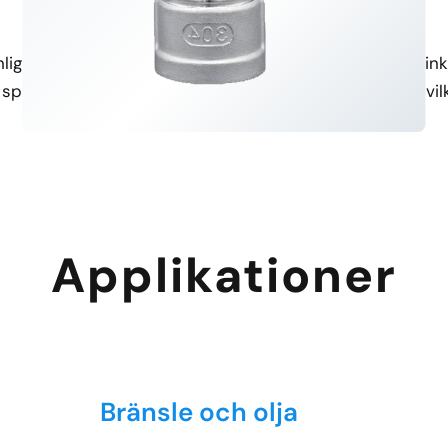
Enkel installation
Mångsidiga tillämpningar
g installation och förenklar
Lämplig för olika system, in
t sparar tid och ansträngning.
högtrycksvätsketillförsel, vil
Applikationer
Bränsle och olja