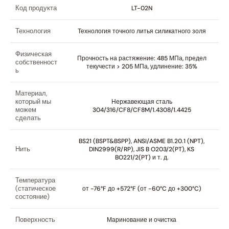
Код продукта
LT-02N
Технология
Технология точного литья силикатного золя
Физическая
Прочность на растяжение: 485 МПа, предел
собственност
текучести > 205 МПа, удлинение: 35%
ь
Материал,
который мы
Нержавеющая сталь
можем
304/316/CF8/CF8M/1.4308/1.4425
сделать
BS21 (BSPT&BSPP), ANSI/ASME B1.20.1 (NPT),
Нить
DIN2999(R/RP), JIS B O203/2(PT), KS
BO221/2(PT) и т. д.
Температура
(статическое
от -76°F до +572°F (от -60°C до +300°C)
состояние)
Поверхность
Маринование и очистка