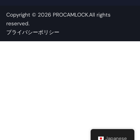
k
-
Copyright © 2026 PROCAMLOCK.All rights
f
reserved.
プライバシーポリシー
Japanese