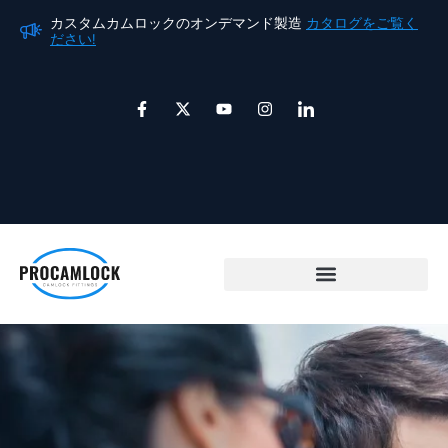
内
カスタムカムロックのオンデマンド製造
カタログをご覧く
カ
容
ださい!
だ
を
ス
F
X
ユ
イ
ア
a
ツ
ー
ン
イ
キ
c
イ
チ
ス
コ
e
ッ
ュ
タ
ン
ッ
b
タ
ー
グ
-
プ
o
ー
ブ
ラ
l
o
ム
i
k
n
-
k
f
e
d
i
n
カムロックカップリング