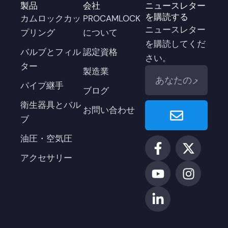
製品
会社
ニュースレター
を購読する
カムロックカッ
PROCAMLOCK
ニュースレター
プリング
について
を購読してくだ
バルブとフィル
認定資格
さい。
ター
メ
製造業
ー
パイプ継手
ブログ
ル
Enviar
衛生器具とバル
お問い合わせ
ブ
油圧・空気圧
F
ユ
リ
X
イ
a
ー
ン
ツ
ン
アクセサリー
c
チ
ク
イ
ス
e
ュ
ト
ッ
タ
b
ー
イ
タ
グ
o
ブ
ン
ー
ラ
o
ム