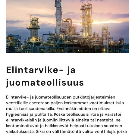
Elintarvike- ja
juomateollisuus
Elintarvike- ja juomateollisuuden putkistojärjestelmien
venttiileille asetetaan paljon korkeammat vaatimukset kuin
muilla teollisuudenaloilla. Ensinnäkin niiden on oltava
hygieenisiä ja puhtaita. Koska teollisuus siirtää ja varastoi
elintarvikkeisiin ja juomiin liittyviä aineita tai nesteitä, ne
kontaminoituvat ja heikkenevät helposti ulkoisen saasteen
vaikutuksesta. Siksi on välttämätöntä valita venttiilejä, jotka