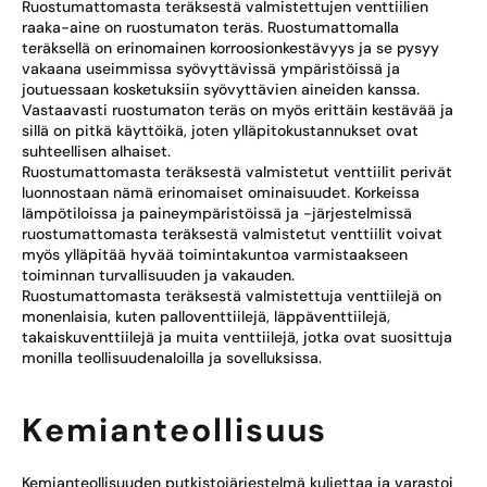
Ruostumattomasta teräksestä valmistettujen venttiilien
raaka-aine on ruostumaton teräs. Ruostumattomalla
teräksellä on erinomainen korroosionkestävyys ja se pysyy
vakaana useimmissa syövyttävissä ympäristöissä ja
joutuessaan kosketuksiin syövyttävien aineiden kanssa.
Vastaavasti ruostumaton teräs on myös erittäin kestävää ja
sillä on pitkä käyttöikä, joten ylläpitokustannukset ovat
suhteellisen alhaiset.
Ruostumattomasta teräksestä valmistetut venttiilit perivät
luonnostaan nämä erinomaiset ominaisuudet. Korkeissa
lämpötiloissa ja paineympäristöissä ja -järjestelmissä
ruostumattomasta teräksestä valmistetut venttiilit voivat
myös ylläpitää hyvää toimintakuntoa varmistaakseen
toiminnan turvallisuuden ja vakauden.
Ruostumattomasta teräksestä valmistettuja venttiilejä on
monenlaisia, kuten palloventtiilejä, läppäventtiilejä,
takaiskuventtiilejä ja muita venttiilejä, jotka ovat suosittuja
monilla teollisuudenaloilla ja sovelluksissa.
Kemianteollisuus
Kemianteollisuuden putkistojärjestelmä kuljettaa ja varastoi