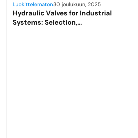
Luokittelematon
30 joulukuun, 2025
Hydraulic Valves for Industrial
Systems: Selection,
Applications, and
Performance
Luok
Sta
Val
Gui