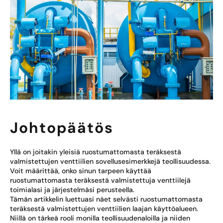
Johtopäätös
Yllä on joitakin yleisiä ruostumattomasta teräksestä
valmistettujen venttiilien sovellusesimerkkejä teollisuudessa.
Voit määrittää, onko sinun tarpeen käyttää
ruostumattomasta teräksestä valmistettuja venttiilejä
toimialasi ja järjestelmäsi perusteella.
Tämän artikkelin luettuasi näet selvästi ruostumattomasta
teräksestä valmistettujen venttiilien laajan käyttöalueen.
Niillä on tärkeä rooli monilla teollisuudenaloilla ja niiden