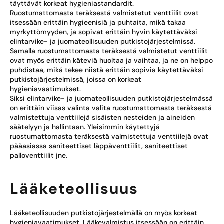
täyttävät korkeat hygieniastandardit.
Ruostumattomasta teräksestä valmistetut venttiilit ovat
itsessään erittäin hygieenisiä ja puhtaita, mikä takaa
myrkyttömyyden, ja sopivat erittäin hyvin käytettäväksi
elintarvike- ja juomateollisuuden putkistojärjestelmissä.
Samalla ruostumattomasta teräksestä valmistetut venttiilit
ovat myös erittäin käteviä huoltaa ja vaihtaa, ja ne on helppo
puhdistaa, mikä tekee niistä erittäin sopivia käytettäväksi
putkistojärjestelmissä, joissa on korkeat
hygieniavaatimukset.
Siksi elintarvike- ja juomateollisuuden putkistojärjestelmässä
on erittäin viisas valinta valita ruostumattomasta teräksestä
valmistettuja venttiilejä sisäisten nesteiden ja aineiden
säätelyyn ja hallintaan. Yleisimmin käytettyjä
ruostumattomasta teräksestä valmistettuja venttiilejä ovat
pääasiassa saniteettiset läppäventtiilit, saniteettiset
palloventtiilit jne.
Lääketeollisuus
Lääketeollisuuden putkistojärjestelmällä on myös korkeat
hygieniavaatimukset. Lääkevalmistus itsessään on erittäin