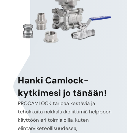
Hanki Camlock-
energy
kytkimesi jo tänään!
efficiency and heat reduction
PROCAMLOCK tarjoaa kestäviä ja
electro-hydraulic
and proportional control
tehokkaita nokkalukkoliittimiä helppoon
system-
käyttöön eri toimialoilla, kuten
level optimization
elintarviketeollisuudessa,