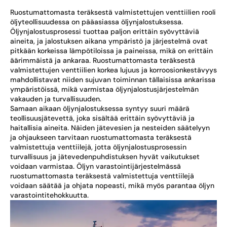
Ruostumattomasta teräksestä valmistettujen venttiilien rooli
öljyteollisuudessa on pääasiassa öljynjalostuksessa.
Öljynjalostusprosessi tuottaa paljon erittäin syövyttäviä
aineita, ja jalostuksen aikana ympäristö ja järjestelmä ovat
pitkään korkeissa lämpötiloissa ja paineissa, mikä on erittäin
äärimmäistä ja ankaraa. Ruostumattomasta teräksestä
valmistettujen venttiilien korkea lujuus ja korroosionkestävyys
mahdollistavat niiden sujuvan toiminnan tällaisissa ankarissa
ympäristöissä, mikä varmistaa öljynjalostusjärjestelmän
vakauden ja turvallisuuden.
Samaan aikaan öljynjalostuksessa syntyy suuri määrä
teollisuusjätevettä, joka sisältää erittäin syövyttäviä ja
haitallisia aineita. Näiden jätevesien ja nesteiden säätelyyn
ja ohjaukseen tarvitaan ruostumattomasta teräksestä
valmistettuja venttiilejä, jotta öljynjalostusprosessin
turvallisuus ja jätevedenpuhdistuksen hyvät vaikutukset
voidaan varmistaa. Öljyn varastointijärjestelmässä
ruostumattomasta teräksestä valmistettuja venttiilejä
voidaan säätää ja ohjata nopeasti, mikä myös parantaa öljyn
varastointitehokkuutta.