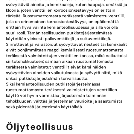
syövyttäviä aineita ja kemikaaleja, kuten happoja, emäksiä ja
klooria, joten venttiilien korroosionkestävyys on erittäin
tärkeää. Ruostumattomasta teräksestä valmistettu venttiili,
jolla on erinomainen korroosionkestävyys, on epäilemättä
erittäin hyvä valinta kemianteollisuudessa ja sillä voi olla
suuri rooli. Tämän teollisuuden putkistojärjestelmässä
käytetään yleisesti palloventtiilejä ja sulkuventtiilejä.
Siirrettävät ja varastoidut syövyttävät nesteet tai kemikaalit
eivät pohjimmiltaan reagoi kemiallisesti ruostumattomasta
teräksestä valmistettujen venttiilien kanssa, mikä vaikuttaisi
siirtotehokkuuteen; samaan aikaan ruostumattomasta
teräksestä valmistetut venttiilit eivät kärsi näiden
syövyttävien aineiden vaikutuksesta ja syövytä niitä, mikä
uhkaa putkistojärjestelmän turvallisuutta.
Siksi kemianteollisuuden putkistojärjestelmässä
ruostumattomasta teräksestä valmistettujen venttiilien
käyttö voi hyvin varmistaa järjestelmän toiminnan
tehokkuuden, välttää järjestelmän vaurioita ja saastumista
sekä pidentää järjestelmän käyttöikää.
Öljyteollisuus