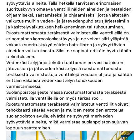
syövyttäviä aineita. Tällä hetkellä tarvitaan erinomaisen
suorituskyvyn omaava venttiili näiden aineiden ja nesteiden
ohjaamiseksi, säätämiseksi ja ohjaamiseksi, jotta vältetään
vaikutus muihin veden- ja jätevedenpuhdistusjärjestelmiin
ja käsittelyvaikutuksen heikkeneminen tai tuhoutuminen.
Ruostumattomasta teräksestä valmistetuilla venttiileillä on
erinomainen korroosionkestävyys ja ne voivat silti ylläpitää
vakaata suorituskykyä näiden haitallisten ja syövyttävien
aineiden vaikutuksesta. Siksi ne sopivat erittäin hyvin tähän
tarkoitukseen.
Vedenkäsittelyjärjestelmän tuottaman eri vesilaatuisten
jätevesien ja jäteveden käsittelyssä ruostumattomasta
teräksestä valmistettuja venttiilejä voidaan ohjata ja säätää
erittäin vakaasti vedenkäsittelyn tehokkuuden
varmistamiseksi.
Suolanpoistojärjestelmässä ruostumattomasta teräksestä
valmistetuilla venttiileillä on myös tärkeä rooli.
Ruostumattomasta teräksestä valmistetut venttiilit voivat
tehokkaasti säätää veden ja muiden nesteiden erottelua
suolanpoiston avulla, eivätkä ne syövytä meriveden
syövyttäviä aineita, mikä varmistaa suolanpoiston sujuvan
loppuun saattamisen.