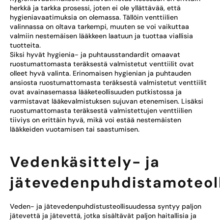
herkkä ja tarkka prosessi, joten ei ole yllättävää, että
hygieniavaatimuksia on olemassa. Tällöin venttiilien
valinnassa on oltava tarkempi, muuten se voi vaikuttaa
valmiin nestemäisen lääkkeen laatuun ja tuottaa viallisia
tuotteita.
Siksi hyvät hygienia- ja puhtausstandardit omaavat
ruostumattomasta teräksestä valmistetut venttiilit ovat
olleet hyvä valinta. Erinomaisen hygienian ja puhtauden
ansiosta ruostumattomasta teräksestä valmistetut venttiilit
ovat avainasemassa lääketeollisuuden putkistossa ja
varmistavat lääkevalmistuksen sujuvan etenemisen. Lisäksi
ruostumattomasta teräksestä valmistettujen venttiilien
tiiviys on erittäin hyvä, mikä voi estää nestemäisten
lääkkeiden vuotamisen tai saastumisen.
Vedenkäsittely- ja
jätevedenpuhdistamoteol
Veden- ja jätevedenpuhdistusteollisuudessa syntyy paljon
jätevettä ja jätevettä, jotka sisältävät paljon haitallisia ja