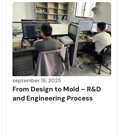
september 19, 2025
From Design to Mold – R&D
and Engineering Process
sept
Pre
Saf