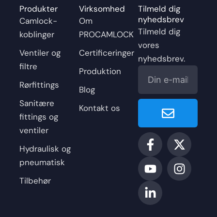
Produkter
Virksomhed
Tilmeld dig
nyhedsbrev
Camlock-
Om
Tilmeld dig
koblinger
PROCAMLOCK
vores
Ventiler og
Certificeringer
nyhedsbrev.
filtre
E-
Produktion
mail
Rørfittings
Blog
Enviar
Sanitære
Kontakt os
fittings og
ventiler
F
Y
L
X
I
a
o
i
-
n
Hydraulisk og
c
u
n
t
s
pneumatisk
e
t
k
w
t
Tilbehør
b
u
e
i
a
o
b
d
t
g
o
e
i
t
r