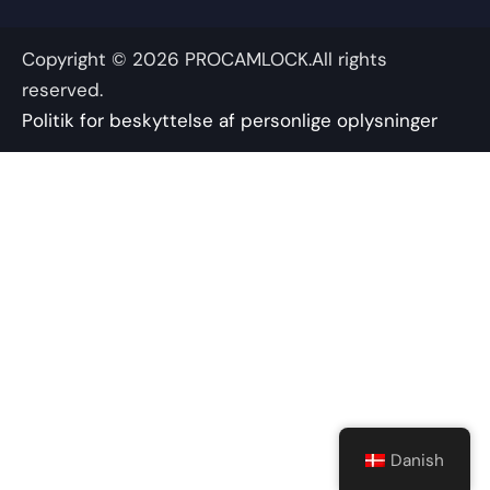
k
n
e
a
-
-
r
m
Copyright © 2026 PROCAMLOCK.All rights
f
i
n
reserved.
Politik for beskyttelse af personlige oplysninger
Danish