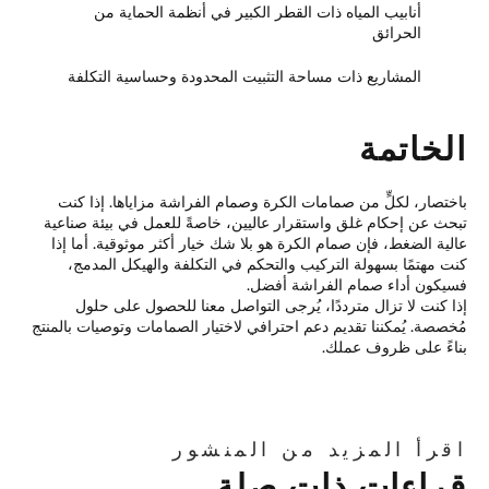
أنابيب المياه ذات القطر الكبير في أنظمة الحماية من
الحرائق
المشاريع ذات مساحة التثبيت المحدودة وحساسية التكلفة
لخاتمة
ختصار، لكلٍّ من صمامات الكرة وصمام الفراشة مزاياها. إذا كنت
حث عن إحكام غلق واستقرار عاليين، خاصةً للعمل في بيئة صناعية
لية الضغط، فإن صمام الكرة هو بلا شك خيار أكثر موثوقية. أما إذا
ت مهتمًا بسهولة التركيب والتحكم في التكلفة والهيكل المدمج،
يكون أداء صمام الفراشة أفضل.
ا كنت لا تزال مترددًا، يُرجى التواصل معنا للحصول على حلول
خصصة. يُمكننا تقديم دعم احترافي لاختيار الصمامات وتوصيات بالمنتج
اءً على ظروف عملك.
قرأ المزيد من المنشور
راءات ذات صلة