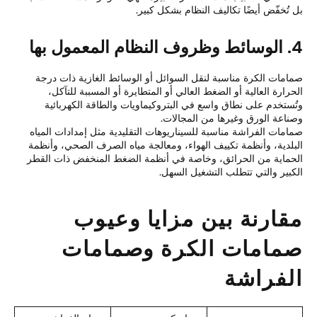
 تُخفّض أيضًا تكاليف النظام بشكل كبير.
م المعمول بها
امات الكرة مناسبة لنقل السوائل أو الوسائط الغازية ذات درجة
حرارة العالية أو الضغط العالي أو المتطايرة أو المسببة للتآكل،
ُستخدم على نطاق واسع في البتروكيماويات والطاقة الكهربائية
ناعة الورق وغيرها من المجالات.
امات الفراشة مناسبة للسيناريوهات التقليدية مثل إمدادات المياه
بلدية، وأنظمة تكييف الهواء، ومعالجة مياه الصرف الصحي، وأنظمة
حماية من الحرائق، وخاصة في أنظمة الضغط المنخفض ذات القطر
كبير والتي تتطلب التشغيل السهل.
قارنة بين مزايا وعيوب
مامات الكرة وصمامات
لفراشة