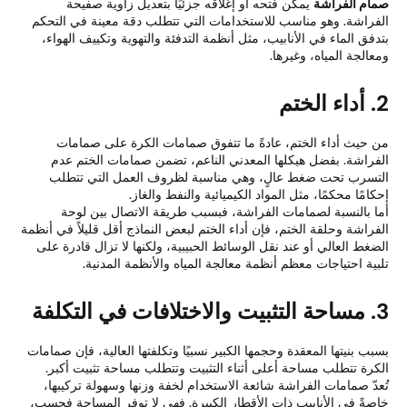
ام الفراشة
يمكن فتحه أو إغلاقه جزئيًا بتعديل زاوية صفيحة
فراشة. وهو مناسب للاستخدامات التي تتطلب دقة معينة في التحكم
دفق الماء في الأنابيب، مثل أنظمة التدفئة والتهوية وتكييف الهواء،
عالجة المياه، وغيرها.
ختم
 حيث أداء الختم، عادةً ما تتفوق صمامات الكرة على صمامات
فراشة. بفضل هيكلها المعدني الناعم، تضمن صمامات الختم عدم
تسرب تحت ضغط عالٍ، وهي مناسبة لظروف العمل التي تتطلب
كامًا محكمًا، مثل المواد الكيميائية والنفط والغاز.
ا بالنسبة لصمامات الفراشة، فبسبب طريقة الاتصال بين لوحة
فراشة وحلقة الختم، فإن أداء الختم لبعض النماذج أقل قليلاً في أنظمة
ضغط العالي أو عند نقل الوسائط الحبيبية، ولكنها لا تزال قادرة على
بية احتياجات معظم أنظمة معالجة المياه والأنظمة المدنية.
 في التكلفة
بب بنيتها المعقدة وحجمها الكبير نسبيًا وتكلفتها العالية، فإن صمامات
كرة تتطلب مساحة أعلى أثناء التثبيت وتتطلب مساحة تثبيت أكبر.
عدّ صمامات الفراشة شائعة الاستخدام لخفة وزنها وسهولة تركيبها،
صةً في الأنابيب ذات الأقطار الكبيرة. فهي لا توفر المساحة فحسب،