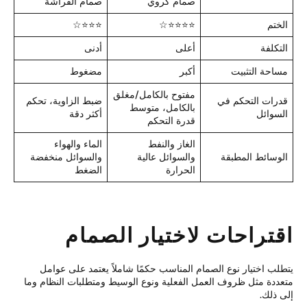
صمام كروي
صمام الفراشة
لختم
⭐⭐⭐⭐☆
⭐⭐⭐☆
لتكلفة
أعلى
أدنى
ساحة التثبيت
أكبر
مضغوط
مفتوح بالكامل/مغلق
درات التحكم في
ضبط الزاوية، تحكم
بالكامل، متوسط
لسوائل
أكثر دقة
قدرة التحكم
الغاز والنفط
الماء والهواء
لوسائط المطبقة
والسوائل عالية
والسوائل منخفضة
الحرارة
الضغط
قتراحات لاختيار الصمام
طلب اختيار نوع الصمام المناسب حكمًا شاملاً يعتمد على عوامل
عددة مثل ظروف العمل الفعلية ونوع الوسيط ومتطلبات النظام وما
ى ذلك.