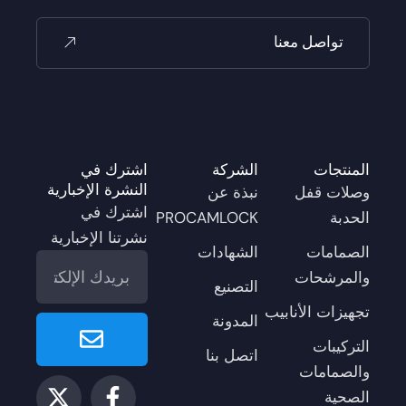
تواصل معنا
المنتجات
الشركة
اشترك في
النشرة الإخبارية
وصلات قفل
نبذة عن
اشترك في
الحدبة
PROCAMLOCK
نشرتنا الإخبارية
الصمامات
الشهادات
البريد
والمرشحات
الإلكتروني
التصنيع
تجهيزات الأنابيب
أرسل
المدونة
التركيبات
اتصل بنا
والصمامات
ي
ف
إ
ا
ل
الصحية