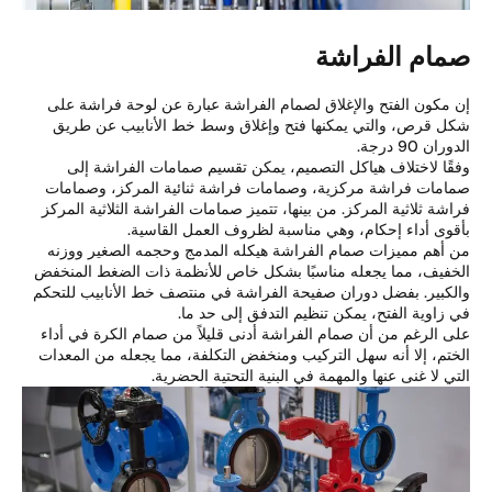
مام الفراشة
 مكون الفتح والإغلاق لصمام الفراشة عبارة عن لوحة فراشة على
ل قرص، والتي يمكنها فتح وإغلاق وسط خط الأنابيب عن طريق
ران 90 درجة.
قًا لاختلاف هياكل التصميم، يمكن تقسيم صمامات الفراشة إلى
امات فراشة مركزية، وصمامات فراشة ثنائية المركز، وصمامات
اشة ثلاثية المركز. من بينها، تتميز صمامات الفراشة الثلاثية المركز
قوى أداء إحكام، وهي مناسبة لظروف العمل القاسية.
 أهم مميزات صمام الفراشة هيكله المدمج وحجمه الصغير ووزنه
خفيف، مما يجعله مناسبًا بشكل خاص للأنظمة ذات الضغط المنخفض
لكبير. بفضل دوران صفيحة الفراشة في منتصف خط الأنابيب للتحكم
 زاوية الفتح، يمكن تنظيم التدفق إلى حد ما.
ى الرغم من أن صمام الفراشة أدنى قليلاً من صمام الكرة في أداء
ختم، إلا أنه سهل التركيب ومنخفض التكلفة، مما يجعله من المعدات
تي لا غنى عنها والمهمة في البنية التحتية الحضرية.