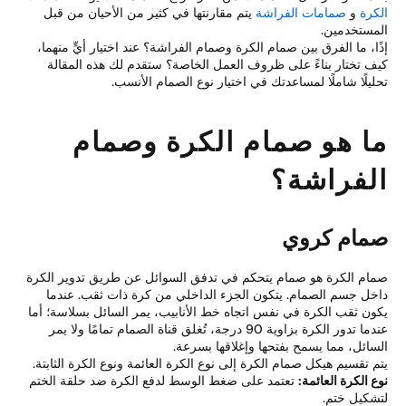
كرة
و
صمامات الفراشة
يتم مقارنتها في كثير من الأحيان من قبل
مستخدمين.
ًا، ما الفرق بين صمام الكرة وصمام الفراشة؟ عند اختيار أيٍّ منهما،
ف تختار بناءً على ظروف العمل الخاصة؟ ستقدم لك هذه المقالة
ليلًا شاملًا لمساعدتك في اختيار نوع الصمام الأنسب.
ا هو صمام الكرة وصمام
لفراشة؟
مام كروي
ام الكرة هو صمام يتحكم في تدفق السوائل عن طريق تدوير الكرة
خل جسم الصمام. يتكون الجزء الداخلي من كرة ذات ثقب. عندما
ون ثقب الكرة في نفس اتجاه خط الأنابيب، يمر السائل بسلاسة؛ أما
عندما تدور الكرة بزاوية 90 درجة، تُغلق قناة الصمام تمامًا ولا يمر
سائل، مما يسمح بفتحها وإغلاقها بسرعة.
م تقسيم هيكل صمام الكرة إلى نوع الكرة العائمة ونوع الكرة الثابتة.
ع الكرة العائمة:
تعتمد على ضغط الوسط لدفع الكرة ضد حلقة الختم
شكيل ختم.