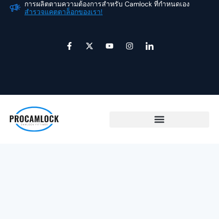
การผลิตตามความต้องการสำหรับ Camlock ที่กำหนดเอง
กา
Skip
สำรวจแคตตาล็อกของเรา!
สำ
to
content
เ
เ
ยู
อิ
ไ
ฟ
อ็
ทู
น
อ
ส
ก
ป
ส
ค
บุ๊
ซ์
ต
อ
ค
-
า
น
-
ท
แ
-
เ
วิ
ก
l
อ
ต
ร
i
ฟ
เ
ม
n
ต
k
อ
e
ร์
d
i
n