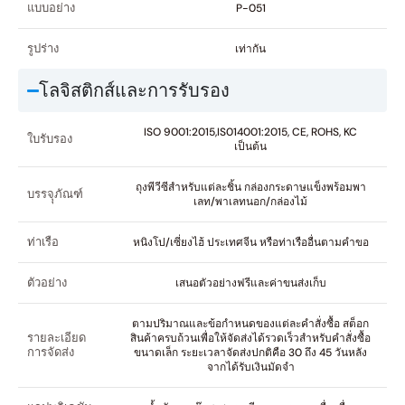
แบบอย่าง
P-051
รูปร่าง
เท่ากัน
โลจิสติกส์และการรับรอง
ISO 9001:2015,IS014001:2015, CE, ROHS, KC
ใบรับรอง
เป็นต้น
ถุงพีวีซีสำหรับแต่ละชิ้น กล่องกระดาษแข็งพร้อมพา
บรรจุุภัณฑ์
เลท/พาเลทนอก/กล่องไม้
ท่าเรือ
หนิงโป/เซี่ยงไฮ้ ประเทศจีน หรือท่าเรืออื่นตามคำขอ
ตัวอย่าง
เสนอตัวอย่างฟรีและค่าขนส่งเก็บ
ตามปริมาณและข้อกำหนดของแต่ละคำสั่งซื้อ สต็อก
รายละเอียด
สินค้าครบถ้วนเพื่อให้จัดส่งได้รวดเร็วสำหรับคำสั่งซื้อ
การจัดส่ง
ขนาดเล็ก ระยะเวลาจัดส่งปกติคือ 30 ถึง 45 วันหลัง
จากได้รับเงินมัดจำ