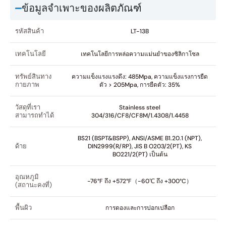
ข้อมูลจำเพาะของผลิตภัณฑ์
รหัสสินค้า
LT-13B
เทคโนโลยี
เทคโนโลยีการหล่อความแม่นยำของซิลิกาโซล
ทรัพย์สินทาง
ความแข็งแรงแรงดึง: 485Mpa, ความแข็งแรงการยืด
กายภาพ
ตัว > 205Mpa, การยืดตัว: 35%
วัสดุที่เรา
Stainless steel
สามารถทำได้
304/316/CF8/CF8M/1.4308/1.4458
BS21 (BSPT&BSPP), ANSI/ASME B1.20.1 (NPT),
ด้าย
DIN2999(R/RP), JIS B O203/2(PT), KS
BO221/2(PT) เป็นต้น
อุณหภูมิ
-76°F ถึง +572°F（-60℃ ถึง +300°C）
(สถานะคงที่)
พื้นผิว
การดองและการปอกเปลือก