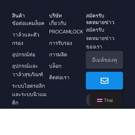
สินค้า
บริษัท
สมัครรับ
จดหมายข่าว
ข้อต่อแคมล็อค
เกี่ยวกับ
สมัครรับ
PROCAMLOCK
วาล์วและตัว
จดหมายข่าว
กรอง
การรับรอง
ของเรา
อีเมล
อุปกรณ์ท่อ
การผลิต
อุปกรณ์และ
บล็อก
Submit
วาล์วสุขภัณฑ์
ติดต่อเรา
ระบบไฮดรอลิก
และระบบนิวแม
เ
ยู
L
เ
อิ
Thai
ฟ
ทู
i
อ็
น
ติก
ส
ป
n
ก
ส
เครื่องประดับ
บุ๊
k
ซ์
ต
ค
e
-
า
-
d
ท
แ