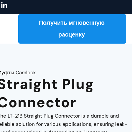
З
накомьтесь с нашим каталогом!
Изготовление на заказ за
н
а
ч
Получить мгновенную
о
к
расценку
-
l
i
n
k
e
Муфты Camlock
d
Straight Plug
i
n
Connector
he LT-21B Straight Plug Connector is a durable and
eliable solution for various applications, ensuring leak-