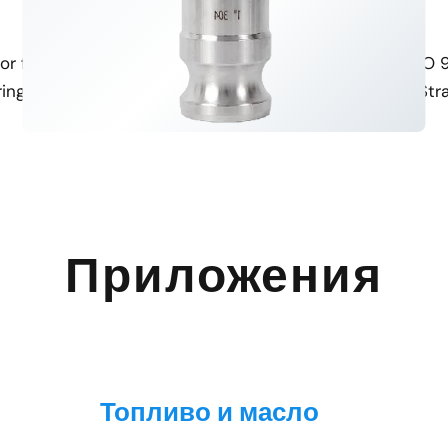
Простая установка
Сертифицировано по ISO
r fast and easy installation,
With certifications like ISO
ing setup and maintenance.
standards of the LT-21B Str
Приложения
Топливо и масло