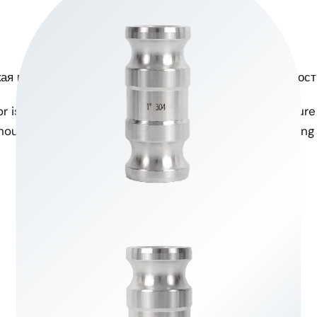
ая прочность на растяжение
Температурная устойчивост
r is built to withstand high-
Functional in a temperature
hout compromising integrity.
extreme conditions, making it