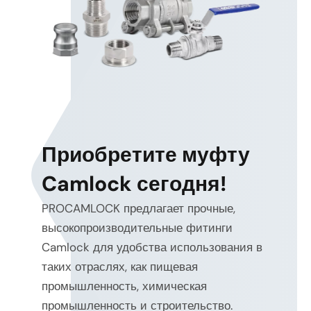
Приобретите муфту
energy
Camlock сегодня!
efficiency and heat reduction
PROCAMLOCK предлагает прочные,
electro-hydraulic
and proportional control
высокопроизводительные фитинги
system-
Camlock для удобства использования в
level optimization
таких отраслях, как пищевая
промышленность, химическая
промышленность и строительство.