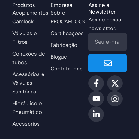
Produtos
Empresa
Assine a
Newsletter
Acoplamentos
Sobre
Assine nossa
Camlock
PROCAMLOCK
newsletter.
Válvulas e
Certificações
E-
Filtros
mail
Fabricação
Conexões de
Enviar
Blogue
tubos
Contate-nos
Acessórios e
F
Y
L
X
I
Válvulas
a
o
i
-
n
Sanitárias
c
u
n
t
s
e
T
k
w
t
Hidráulico e
b
u
e
i
a
Pneumático
o
b
d
t
g
Acessórios
o
e
i
t
r
k
n
e
a