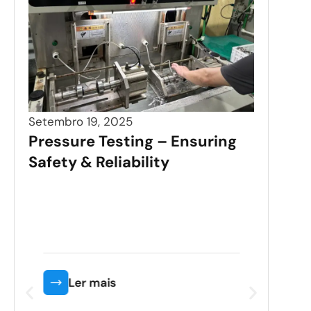
Setembro 19, 2025
Pressure Testing – Ensuring
Safety & Reliability
Sete
Pre
Saf
Ler mais