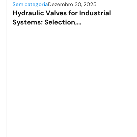
Sem categoria
Dezembro 30, 2025
Hydraulic Valves for Industrial
Systems: Selection,
Applications, and
Performance
Sem 
Sta
Val
Gui