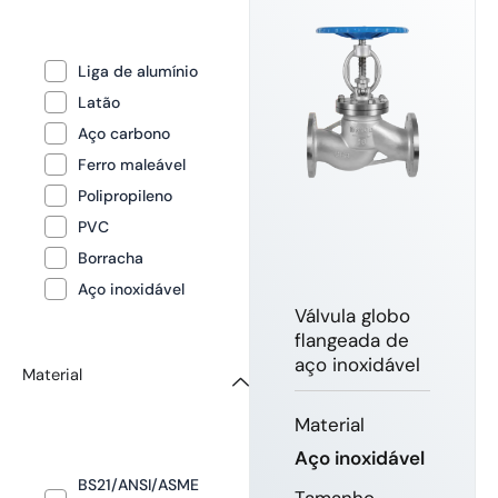
Liga de alumínio
Latão
Aço carbono
Ferro maleável
Polipropileno
PVC
Borracha
Aço inoxidável
Válvula globo
flangeada de
aço inoxidável
Material
Material
Aço inoxidável
BS21/ANSI/ASME
Tamanho