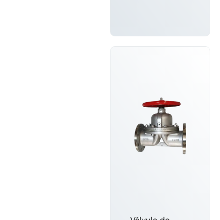
SABER
MAIS
Válvula de