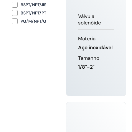
BSPT/NPT/JIS
BSPT/NPT/PT
Válvula
PG/M/NPT/G
solenóide
Material
Aço inoxidável
Tamanho
1/8"-2"
SABER
MAIS