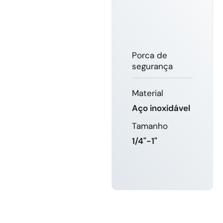
Porca de
segurança
Material
Aço inoxidável
Tamanho
1/4"-1"
SABER
MAIS