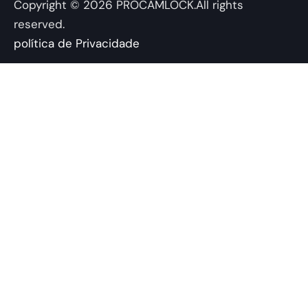
Copyright © 2026 PROCAMLOCK.All rights
n
reserved.
política de Privacidade