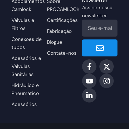
Newsletter
Acoplamentos
Sobre
Assine nossa
Camlock
PROCAMLOCK
newsletter.
Válvulas e
Certificações
E-
Filtros
mail
Fabricação
Conexões de
Enviar
Blogue
tubos
Contate-nos
Acessórios e
F
Y
L
X
I
Válvulas
a
o
i
-
n
Sanitárias
c
u
n
t
s
e
T
k
w
t
Hidráulico e
b
u
e
i
a
Pneumático
o
b
d
t
g
Acessórios
o
e
i
t
r
k
n
e
a
-
-
r
m
f
i