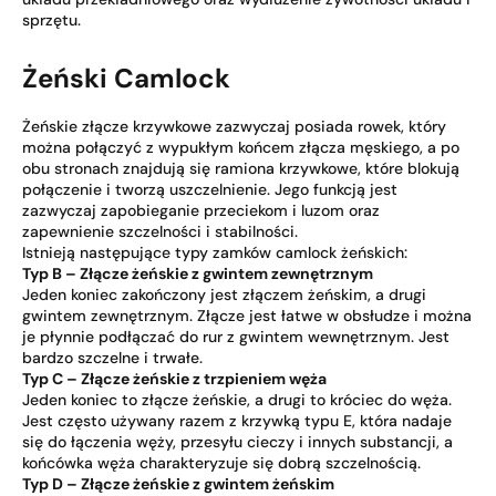
sprzętu.
Żeński Camlock
Żeńskie złącze krzywkowe zazwyczaj posiada rowek, który
można połączyć z wypukłym końcem złącza męskiego, a po
obu stronach znajdują się ramiona krzywkowe, które blokują
połączenie i tworzą uszczelnienie. Jego funkcją jest
zazwyczaj zapobieganie przeciekom i luzom oraz
zapewnienie szczelności i stabilności.
Istnieją następujące typy zamków camlock żeńskich:
Typ B – Złącze żeńskie z gwintem zewnętrznym
Jeden koniec zakończony jest złączem żeńskim, a drugi
gwintem zewnętrznym. Złącze jest łatwe w obsłudze i można
je płynnie podłączać do rur z gwintem wewnętrznym. Jest
bardzo szczelne i trwałe.
Typ C – Złącze żeńskie z trzpieniem węża
Jeden koniec to złącze żeńskie, a drugi to króciec do węża.
Jest często używany razem z krzywką typu E, która nadaje
się do łączenia węży, przesyłu cieczy i innych substancji, a
końcówka węża charakteryzuje się dobrą szczelnością.
Typ D – Złącze żeńskie z gwintem żeńskim