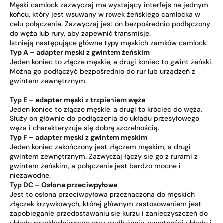
Męski camlock zazwyczaj ma wystający interfejs na jednym
końcu, który jest wsuwany w rowek żeńskiego camlocka w
celu połączenia. Zazwyczaj jest on bezpośrednio podłączony
do węża lub rury, aby zapewnić transmisję.
Istnieją następujące główne typy męskich zamków camlock:
Typ A – adapter męski z gwintem żeńskim
Jeden koniec to złącze męskie, a drugi koniec to gwint żeński.
Można go podłączyć bezpośrednio do rur lub urządzeń z
gwintem zewnętrznym.
Typ E – adapter męski z trzpieniem węża
Jeden koniec to złącze męskie, a drugi to króciec do węża.
Służy on głównie do podłączenia do układu przesyłowego
węża i charakteryzuje się dobrą szczelnością.
Typ F – adapter męski z gwintem męskim
Jeden koniec zakończony jest złączem męskim, a drugi
gwintem zewnętrznym. Zazwyczaj łączy się go z rurami z
gwintem żeńskim, a połączenie jest bardzo mocne i
niezawodne.
Typ DC – Osłona przeciwpyłowa
Jest to osłona przeciwpyłowa przeznaczona do męskich
złączek krzywkowych, której głównym zastosowaniem jest
zapobieganie przedostawaniu się kurzu i zanieczyszczeń do
układu przekładniowego oraz wydłużenie żywotności układu i