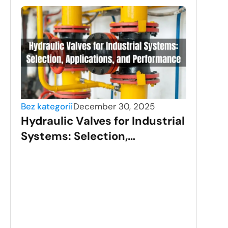
Bez kategorii
December 30, 2025
Hydraulic Valves for Industrial
Systems: Selection,
Applications, and
Performance
Bez k
Sta
Val
Gui