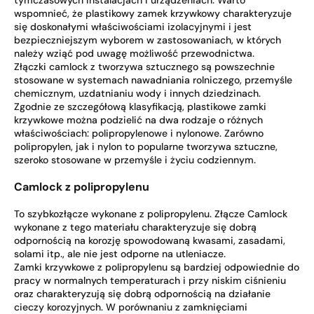
tymczasowych instalacjach i urządzeniach. Warto
wspomnieć, że plastikowy zamek krzywkowy charakteryzuje
się doskonałymi właściwościami izolacyjnymi i jest
bezpieczniejszym wyborem w zastosowaniach, w których
należy wziąć pod uwagę możliwość przewodnictwa.
Złączki camlock z tworzywa sztucznego są powszechnie
stosowane w systemach nawadniania rolniczego, przemyśle
chemicznym, uzdatnianiu wody i innych dziedzinach.
Zgodnie ze szczegółową klasyfikacją, plastikowe zamki
krzywkowe można podzielić na dwa rodzaje o różnych
właściwościach: polipropylenowe i nylonowe. Zarówno
polipropylen, jak i nylon to popularne tworzywa sztuczne,
szeroko stosowane w przemyśle i życiu codziennym.
Camlock z polipropylenu
To szybkozłącze wykonane z polipropylenu. Złącze Camlock
wykonane z tego materiału charakteryzuje się dobrą
odpornością na korozję spowodowaną kwasami, zasadami,
solami itp., ale nie jest odporne na utleniacze.
Zamki krzywkowe z polipropylenu są bardziej odpowiednie do
pracy w normalnych temperaturach i przy niskim ciśnieniu
oraz charakteryzują się dobrą odpornością na działanie
cieczy korozyjnych. W porównaniu z zamknięciami