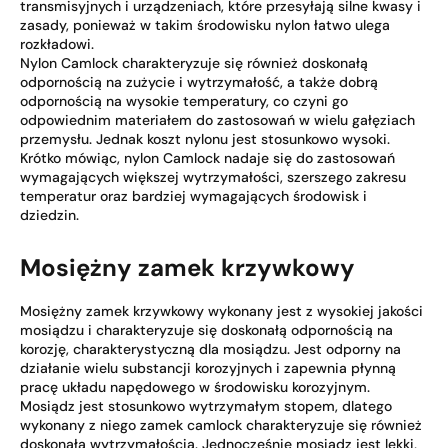
transmisyjnych i urządzeniach, które przesyłają silne kwasy i
zasady, ponieważ w takim środowisku nylon łatwo ulega
rozkładowi.
Nylon Camlock charakteryzuje się również doskonałą
odpornością na zużycie i wytrzymałość, a także dobrą
odpornością na wysokie temperatury, co czyni go
odpowiednim materiałem do zastosowań w wielu gałęziach
przemysłu. Jednak koszt nylonu jest stosunkowo wysoki.
Krótko mówiąc, nylon Camlock nadaje się do zastosowań
wymagających większej wytrzymałości, szerszego zakresu
temperatur oraz bardziej wymagających środowisk i
dziedzin.
Mosiężny zamek krzywkowy
Mosiężny zamek krzywkowy wykonany jest z wysokiej jakości
mosiądzu i charakteryzuje się doskonałą odpornością na
korozję, charakterystyczną dla mosiądzu. Jest odporny na
działanie wielu substancji korozyjnych i zapewnia płynną
pracę układu napędowego w środowisku korozyjnym.
Mosiądz jest stosunkowo wytrzymałym stopem, dlatego
wykonany z niego zamek camlock charakteryzuje się również
doskonałą wytrzymałością. Jednocześnie mosiądz jest lekki,